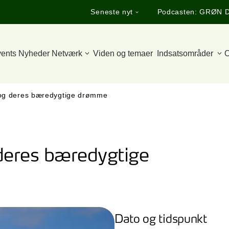
Seneste nyt
Podcasten: GRØN 
ents
Nyheder
Netværk
Viden og temaer
Indsatsområder
O
og deres bæredygtige drømme
deres bæredygtige
Dato og tidspunkt