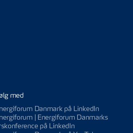
ølg med
Energiforu
nergiforum Danmark på LinkedIn
nergiforum | Energiforum Danmarks
Energiforum | Ener
rskonference på LinkedIn