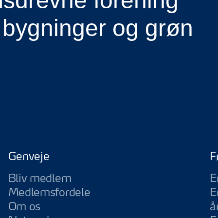
drevne forening
 bygninger og grøn
Genveje
F
Bliv medlem
E
Medlemsfordele
E
Om os
å