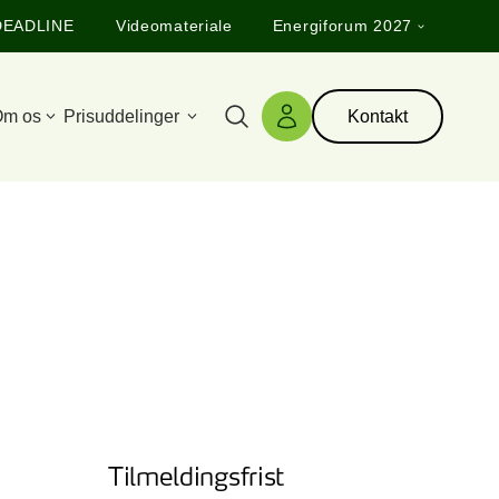
DEADLINE
Videomateriale
Energiforum 2027
m os
Prisuddelinger
Kontakt
Søg
Log ind
Tilmeldingsfrist