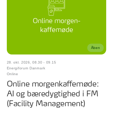
Åben
28. okt. 2026, 08.30 - 09.15
Energiforum Danmark
Online
Online morgenkaffemøde:
AI og bæredygtighed i FM
(Facility Management)