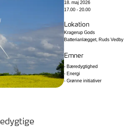
18. maj 2026
17.00 - 20.00
Lokation
Kragerup Gods
Batterianlægget, Ruds Vedby
Emner
- Bæredygtighed
- Energi
- Grønne initiativer
edygtige