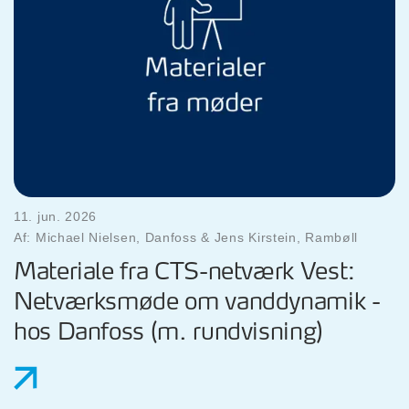
11. jun. 2026
Af: Michael Nielsen, Danfoss & Jens Kirstein, Rambøll
Materiale fra CTS-netværk Vest:
Netværksmøde om vanddynamik -
hos Danfoss (m. rundvisning)