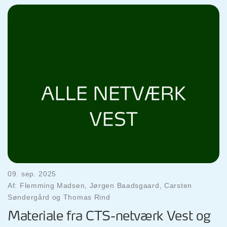
09. sep. 2025
Af: Flemming Madsen, Jørgen Baadsgaard, Carsten
Søndergård og Thomas Rind
Materiale fra CTS-netværk Vest og