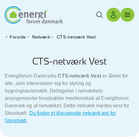
Søg
Log ind
Menu 
Forside
·
Netværk
·
CTS-netværk Vest
CTS-netværk Vest
Energiforum Danmarks
CTS-netværk Vest
er åbent for
alle, som interesserer sig for styring og
bygningsautomatik. Deltagelse i netværkets
arrangementer forudsætter medlemskab af Energiforum
Danmark og af netværket. Dette netværk mødes vest for
Storebælt.
Du finder et tilsvarende netværk øst for
Storebælt
For medlemmer