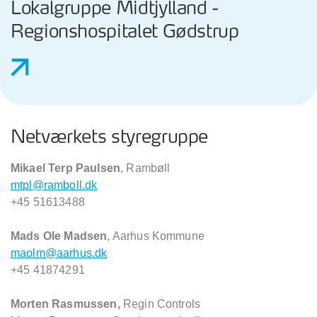
Lokalgruppe Midtjylland -
Regionshospitalet Gødstrup
Netværkets styregruppe
Mikael Terp Paulsen
, Rambøll
mtpl@ramboll.dk
+45 51613488
Mads Ole Madsen
, Aarhus Kommune
maolm@aarhus.dk
+45 41874291
Morten Rasmussen,
Regin Controls