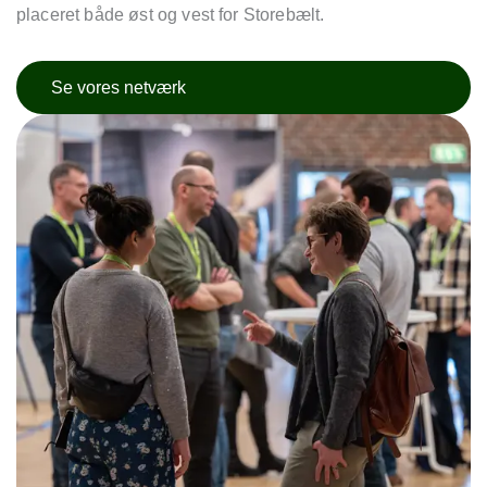
placeret både øst og vest for Storebælt.
Se vores netværk