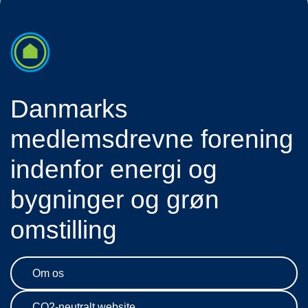
Danmarks
medlemsdrevne forening
indenfor energi og
bygninger og grøn
omstilling
Om os
CO2-neutralt website