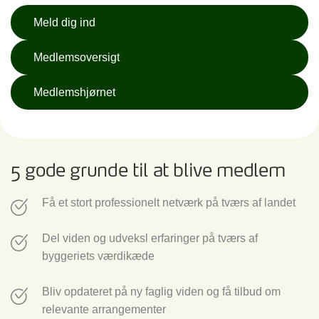
Meld dig ind
Medlemsoversigt
Medlemshjørnet
5 gode grunde til at blive medlem
Få et stort professionelt netværk på tværs af landet
Del viden og udveksl erfaringer på tværs af
byggeriets værdikæde
Bliv opdateret på ny faglig viden og få tilbud om
relevante arrangementer