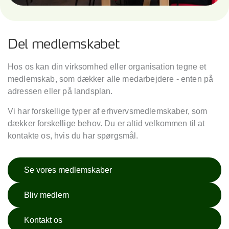
Del medlemskabet
Hos os kan din virksomhed eller organisation tegne et
medlemskab, som dækker alle medarbejdere - enten på
adressen eller på landsplan.
Vi har forskellige typer af erhvervsmedlemskaber, som
dækker forskellige behov. Du er altid velkommen til at
kontakte os, hvis du har spørgsmål.
Se vores medlemskaber
Bliv medlem
Kontakt os