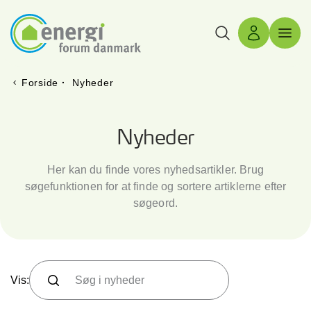
Søg
Log ind
Menu 
Forside
·
Nyheder
Nyheder
Her kan du finde vores nyhedsartikler. Brug
søgefunktionen for at finde og sortere artiklerne efter
søgeord.
Søg i kommende events
Søg
Vis: