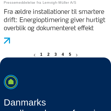
Pressemeddelelse fra Lemvigh-Müller A/S
Fra ældre installationer til smartere
drift: Energioptimering giver hurtigt
overblik og dokumenteret effekt
1
2
3
4
5
Danmarks