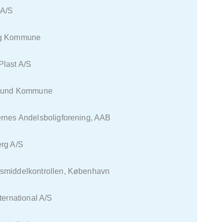
/S
Kommune
st A/S
nd Kommune
Andelsboligforening, AAB
 A/S
lkontrollen, København
ational A/S