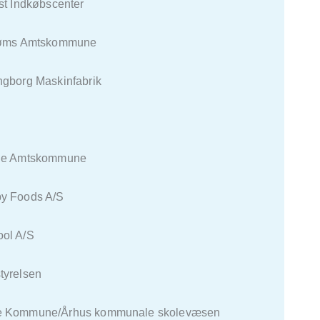
ndkøbscenter
 Amtskommune
g Maskinfabrik
Amtskommune
oods A/S
 A/S
elsen
une/Århus kommunale skolevæsen