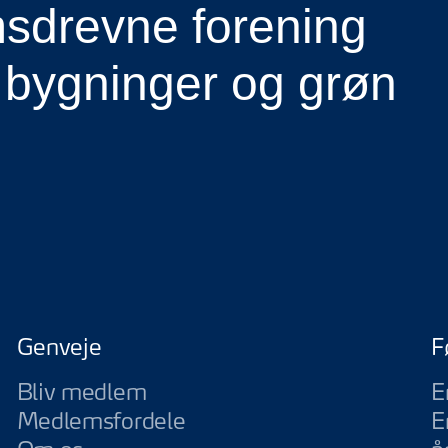
drevne forening
 bygninger og grøn
Genveje
F
Bliv medlem
E
Medlemsfordele
E