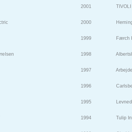
2001 TIVOLI A
ric
2000 Herning 
1999 Færch Pla
elsen
1998 Albertslu
1997 Arbejdernes 
1996 Carlsberg
1995 Levnedsmidde
F
1994 Tulip Intern