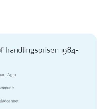
f handlingsprisen 1984-
d Agro
mmune
centret