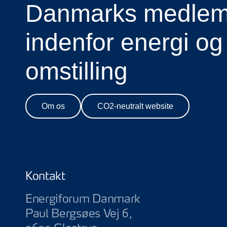
Danmarks medlems
indenfor energi og
omstilling
Om os
CO2-neutralt website
Kontakt
Energiforum Danmark
Paul Bergsøes Vej 6,