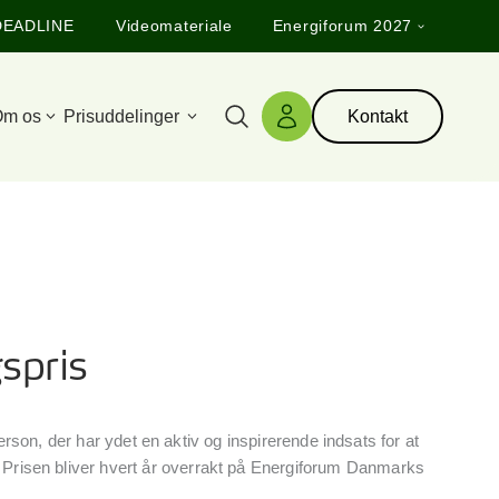
DEADLINE
Videomateriale
Energiforum 2027
m os
Prisuddelinger
Kontakt
Søg
Log ind
spris
rson, der har ydet en aktiv og inspirerende indsats for at
Prisen bliver hvert år overrakt på Energiforum Danmarks