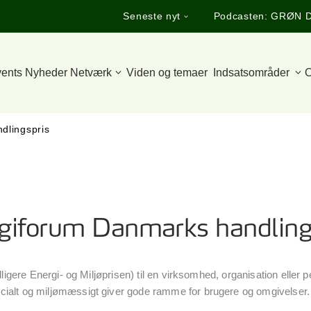
Seneste nyt
Podcasten: GRØN 
ents
Nyheder
Netværk
Viden og temaer
Indsatsområder
O
dlingspris
giforum Danmarks handling
gere Energi- og Miljøprisen) til en virksomhed, organisation eller pe
alt og miljømæssigt giver gode ramme for brugere og omgivelser. 