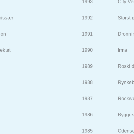
1993 City Vest I
issær
1992 Storstrøms
ion
1991 Dronningbor
ktet
1990 Irma
1989 Roskilde 
1988 Rynkeby F
1987 Rockwool
1986 Byggestyr
1985 Odense Komm