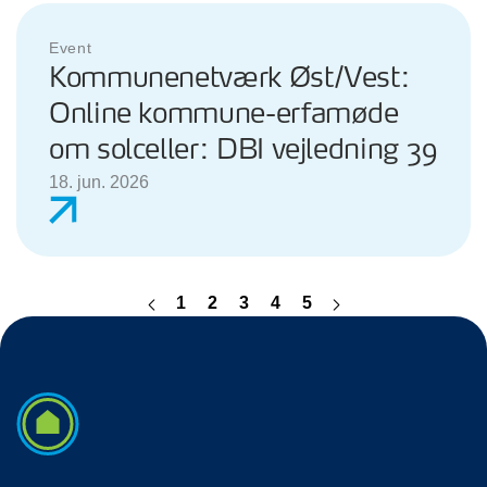
Event
Kommunenetværk Øst/Vest:
Online kommune-erfamøde
om solceller: DBI vejledning 39
18. jun. 2026
1
2
3
4
5