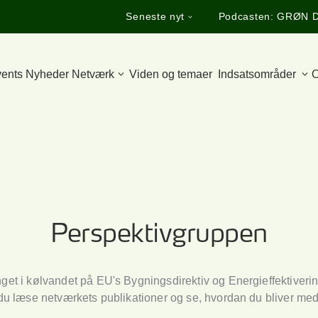
Seneste nyt
Podcasten: GRØN 
ents
Nyheder
Netværk
Viden og temaer
Indsatsområder
O
Perspektivgruppen
t i kølvandet på EU's Bygningsdirektiv og Energieffektiverings
 du læse netværkets publikationer og se, hvordan du bliver me