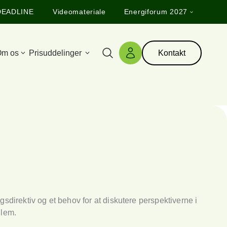
DEADLINE
Videomateriale
Energiforum 2027
m os
Prisuddelinger
Kontakt
Søg
Log ind
direktiv og et behov for at diskutere perspektiverne i
dlem.