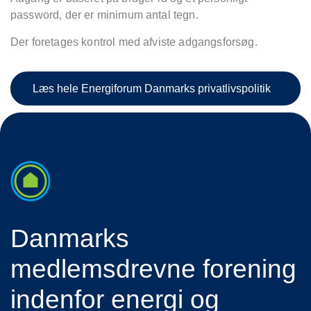
password, der er minimum antal tegn.
Der foretages kontrol med afviste adgangsforsøg.
Læs hele Energiforum Danmarks privatlivspolitik
Danmarks
medlemsdrevne forening
indenfor energi og