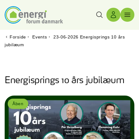
Søg
Log ind
Menu 
Forside
·
Events
·
23-06-2026 Energisprings 10 års
jubilæum
Energisprings 10 års jubilæum
Åben