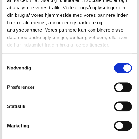
annoncer, til at vise dig funktioner til sociale medier og til
at analysere vores trafik. Vi deler også oplysninger om
Måske er du også interesseret i følgende
din brug af vores hjemmeside med vores partnere inden
events:
for sociale medier, annonceringspartnere og
analysepartnere. Vores partnere kan kombinere disse
data med andre oplysninger, du har givet dem, eller som
de har indsamlet fra din brug af deres tjenester.
Samtykkevalg
Nødvendig
Præferencer
Statistik
For medlemmer
Marketing
17. sep. 2026, 12.00 - 16.00
CTS-netværk Vest - Energiforum Danmark