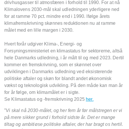
drivhusgasser til atmosfæren i forhold til 1990. For at nå
Klimalovens 2030-mål skal udledningen yderligere ned
for at ramme 70 pct. mindre end i 1990. Ifølge årets
klimafremskrivning skønnes reduktionen nu at ramme
målet med en lille margen i 2030.
Hvert forår udgiver Klima-, Energi- og
Forsyningsministeriet en klimastatus for sektorerne, altså
hele Danmarks udledning, i år målt til og med 2023. Dertil
kommer en fremskrivning, som er skønnet over
udviklingen i Danmarks udledning ved eksisterende
politiske aftaler og skøn for blandt andet økonomisk
vækst og teknologisk udvikling. På den måde kan man år
for år følge, om klimamålet er i sigte.
Se Klimastatus og -fremskrivning 2025
her.
”
Vi skal nå 2030-målet, og her fem år før målstregen er vi
på mere sikker grund i forhold sidste år. Det er mange
tiltag og ambitiøse politiske aftaler, der har bragt os hertil.