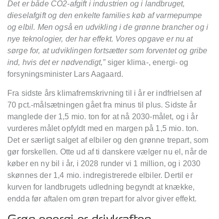
Det er både CO2-afgift i industrien og i landbruget,
dieselafgift og den enkelte families køb af varmepumpe
og elbil. Men også en udvikling i de grønne brancher og i
nye teknologier, der har effekt. Vores opgave er nu at
sørge for, at udviklingen fortsætter som forventet og gribe
ind, hvis det er nødvendigt,”
siger klima-, energi- og
forsyningsminister Lars Aagaard.
Fra sidste års klimafremskrivning til i år er indfrielsen af
70 pct.-målsætningen gået fra minus til plus. Sidste år
manglede der 1,5 mio. ton for at nå 2030-målet, og i år
vurderes målet opfyldt med en margen på 1,5 mio. ton.
Det er særligt salget af elbiler og den grønne trepart, som
gør forskellen. Otte ud af ti danskere vælger nu el, når de
køber en ny bil i år, i 2028 runder vi 1 million, og i 2030
skønnes der 1,4 mio. indregistrerede elbiler. Dertil er
kurven for landbrugets udledning begyndt at knække,
endda før aftalen om grøn trepart for alvor giver effekt.