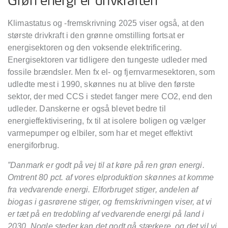
Grøn energi er drivkraften
Klimastatus og -fremskrivning 2025 viser også, at den
største drivkraft i den grønne omstilling fortsat er
energisektoren og den voksende elektrificering.
Energisektoren var tidligere den tungeste udleder med
fossile brændsler. Men fx el- og fjernvarmesektoren, som
udledte mest i 1990, skønnes nu at blive den første
sektor, der med CCS i stedet fanger mere CO2, end den
udleder. Danskerne er også blevet bedre til
energieffektivisering, fx til at isolere boligen og vælger
varmepumper og elbiler, som har et meget effektivt
energiforbrug.
”Danmark er godt på vej til at køre på ren grøn energi.
Omtrent 80 pct. af vores elproduktion skønnes at komme
fra vedvarende energi. Elforbruget stiger, andelen af
biogas i gasrørene stiger, og fremskrivningen viser, at vi
er tæt på en tredobling af vedvarende energi på land i
2030. Nogle steder kan det godt gå stærkere, og det vil vi