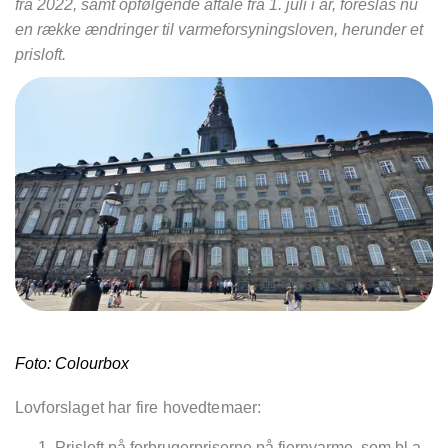
fra 2022, samt opfølgende aftale fra 1. juli i år, foreslås nu
en række ændringer til varmeforsyningsloven, herunder et
prisloft.
Foto: Colourbox
Lovforslaget har fire hovedtemaer:
Prisloft på forbrugerpriserne på fjernvarme, som bl.a.