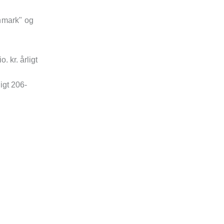
anmark" og
. kr. årligt
ligt 206-