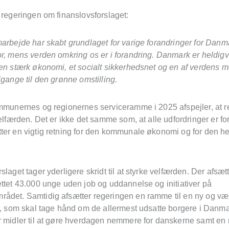
 regeringen om finanslovsforslaget:
arbejde har skabt grundlaget for varige forandringer for Danm
or, mens verden omkring os er i forandring. Danmark er heldigv
 en stærk økonomi, et socialt sikkerhedsnet og en af verdens m
lgange til den grønne omstilling.
ommunernes og regionernes serviceramme i 2025 afspejler, at 
velfærden. Det er ikke det samme som, at alle udfordringer er fo
ter en vigtig retning for den kommunale økonomi og for den he
slaget tager yderligere skridt til at styrke velfærden. Der afsætt
ettet 43.000 unge uden job og uddannelse og initiativer på
ådet. Samtidig afsætter regeringen en ramme til en ny og væ
ik, som skal tage hånd om de allermest udsatte borgere i Danma
r midler til at gøre hverdagen nemmere for danskerne samt en 