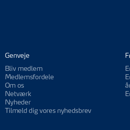
Genveje
F
Bliv medlem
E
Medlemsfordele
E
Om os
å
Netværk
E
Nyheder
Tilmeld dig vores nyhedsbrev