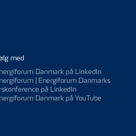
ølg med
Energiforu
nergiforum Danmark på LinkedIn
nergiforum | Energiforum Danmarks
Energiforum | Ener
rskonference på LinkedIn
Energifor
nergiforum Danmark på YouTube