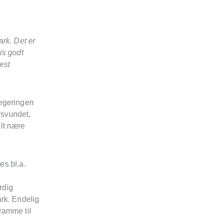
ark. Det er
is godt
est
regeringen
rsvundet,
lt nære
es bl.a.
rdig
rk. Endelig
ramme til