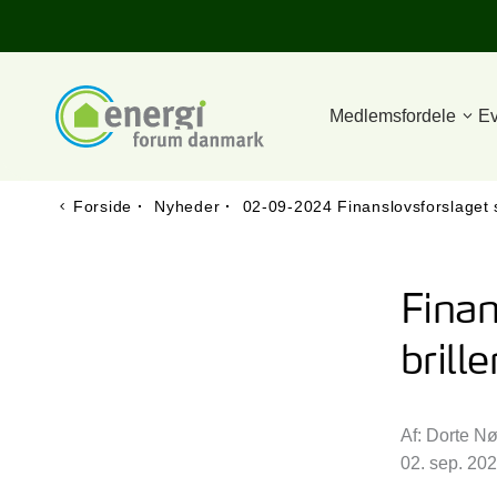
Medlemsfordele
Ev
Forside
·
Nyheder
·
02-09-2024 Finanslovsforslaget s
Finan
brille
Af: Dorte N
02. sep. 20