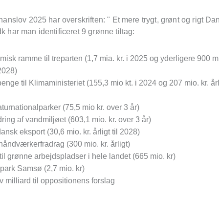
finanslov 2025 har overskriften: " Et mere trygt, grønt og rigt D
dk har man identificeret 9 grønne tiltag:
isk ramme til treparten (1,7 mia. kr. i 2025 og yderligere 900 mio
2028)
enge til Klimaministeriet (155,3 mio kt. i 2024 og 207 mio. kr. år
turnationalparker (75,5 mio kr. over 3 år)
ring af vandmiljøet (603,1 mio. kr. over 3 år)
nsk eksport (30,6 mio. kr. årligt til 2028)
håndværkerfradrag (300 mio. kr. årligt)
 til grønne arbejdspladser i hele landet (665 mio. kr)
park Samsø (2,7 mio. kr)
 milliard til oppositionens forslag