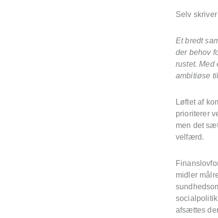
Selv skriver
Et bredt sam
der behov f
rustet. Med
ambitiøse ti
Løftet af k
prioriterer 
men det sæt
velfærd.
Finanslovfor
midler målr
sundhedsomr
socialpolit
afsættes de