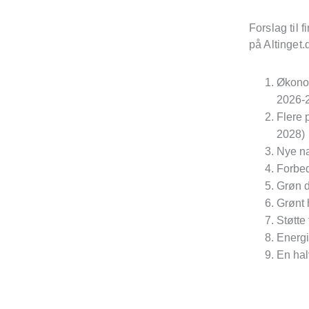
Forslag til 
på Altinget.
Økonom
2026-
Flere p
2028)
Nye na
Forbed
Grøn da
Grønt 
Støtte
Energi
En halv