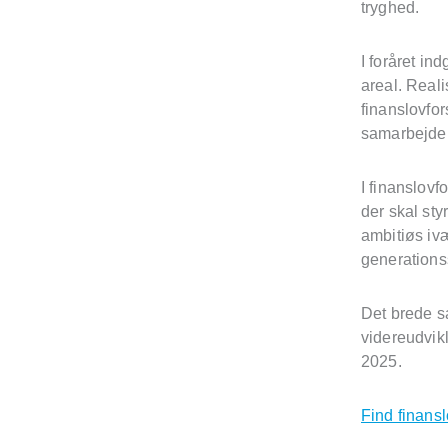
tryghed.
I foråret in
areal. Reali
finanslovfor
samarbejde 
I finanslovf
der skal st
ambitiøs ivæ
generationss
Det brede s
videreudvikl
2025.
Find finansl