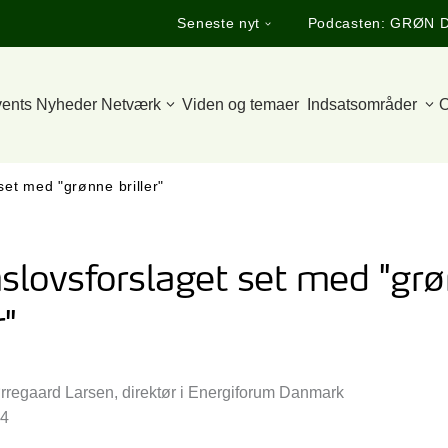
Seneste nyt
Podcasten: GRØN 
ents
Nyheder
Netværk
Viden og temaer
Indsatsområder
O
et med "grønne briller"
slovsforslaget set med "gr
r"
ørregaard Larsen, direktør i Energiforum Danmark
24