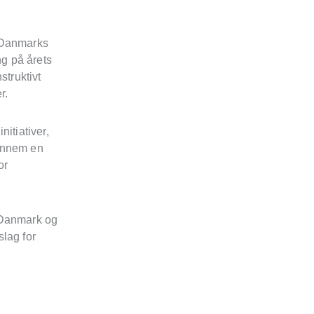
e Danmarks
ng på årets
struktivt
r.
itiativer,
gennem en
or
r Danmark og
slag for