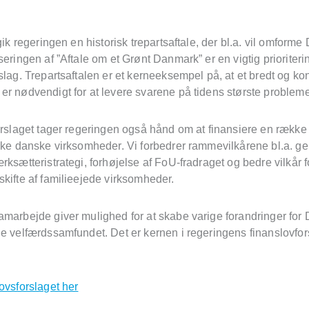
dgik regeringen en historisk trepartsaftale, der bl.a. vil omform
seringen af ”Aftale om et Grønt Danmark” er en vigtig prioriteri
slag. Trepartsaftalen er et kerneeksempel på, at et bredt og kon
er nødvendigt for at levere svarene på tidens største probleme
orslaget tager regeringen også hånd om at finansiere en række in
yrke danske virksomheder. Vi forbedrer rammevilkårene bl.a. 
rksætteristrategi, forhøjelse af FoU-fradraget og bedre vilkår f
kifte af familieejede virksomheder.
amarbejde giver mulighed for at skabe varige forandringer fo
e velfærdssamfundet. Det er kernen i regeringens finanslovfor
ovsforslaget her