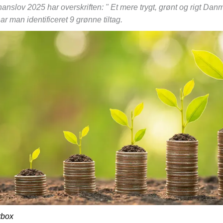
finanslov 2025 har overskriften: " Et mere trygt, grønt og rigt Da
ar man identificeret 9 grønne tiltag.
rbox