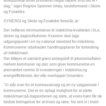
arbejdsmiljø bliver prioriteret meget højere, end det er i
dag," siger Regitze Spenner Ishøy, landsformand i Skole
og Forældre.
SYNERGI og Skole og Forældre foreslår, at:
Der indføres minimumskrav til indeklima-kvaliteten i bl.a.
skoler og daginstitutioner. Kravene skal tage
udgangspunkt i en ny national standard for indeklima.
Kommunerne udarbejder handlingsplaner for forbedring
af indeklimaet.
Der tilføjes et særskilt grønt anlægsloft til økonomiaftalen
mellem kommuner og stat, som giver kommunerne en
øremærket ramme til investeringer i indeklima og
energieffektivitet, der ofte overlapper hinanden.
"Vi står over for et kommunalvalg og en ny valgperiode i
kommunerne. Det er en oplagt mulighed for at sætte
indeklimaet på dagsordenen og sikre, at vores børn får de
bedste betingelser for at trives og lære. Nu ved vi i hvert