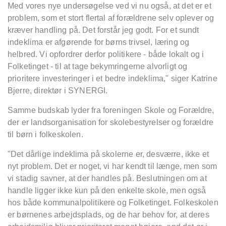
Med vores nye undersøgelse ved vi nu også, at det er et
problem, som et stort flertal af forældrene selv oplever og
kræver handling på. Det forstår jeg godt. For et sundt
indeklima er afgørende for børns trivsel, læring og
helbred. Vi opfordrer derfor politikere - både lokalt og i
Folketinget - til at tage bekymringerne alvorligt og
prioritere investeringer i et bedre indeklima," siger Katrine
Bjerre, direktør i SYNERGI.
Samme budskab lyder fra foreningen Skole og Forældre,
der er landsorganisation for skolebestyrelser og forældre
til børn i folkeskolen.
"Det dårlige indeklima på skolerne er, desværre, ikke et
nyt problem. Det er noget, vi har kendt til længe, men som
vi stadig savner, at der handles på. Beslutningen om at
handle ligger ikke kun på den enkelte skole, men også
hos både kommunalpolitikere og Folketinget. Folkeskolen
er børnenes arbejdsplads, og de har behov for, at deres