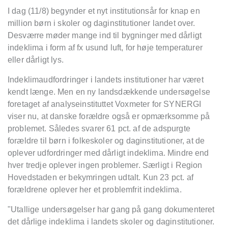
I dag (11/8) begynder et nyt institutionsår for knap en
million børn i skoler og daginstitutioner landet over.
Desværre møder mange ind til bygninger med dårligt
indeklima i form af fx usund luft, for høje temperaturer
eller dårligt lys.
Indeklimaudfordringer i landets institutioner har været
kendt længe. Men en ny landsdækkende undersøgelse
foretaget af analyseinstituttet Voxmeter for SYNERGI
viser nu, at danske forældre også er opmærksomme på
problemet. Således svarer 61 pct. af de adspurgte
forældre til børn i folkeskoler og daginstitutioner, at de
oplever udfordringer med dårligt indeklima. Mindre end
hver tredje oplever ingen problemer. Særligt i Region
Hovedstaden er bekymringen udtalt. Kun 23 pct. af
forældrene oplever her et problemfrit indeklima.
"Utallige undersøgelser har gang på gang dokumenteret
det dårlige indeklima i landets skoler og daginstitutioner.