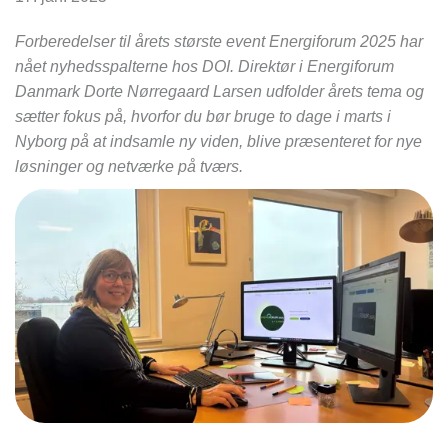
Forberedelser til årets største event Energiforum 2025 har
nået nyhedsspalterne hos DOI. Direktør i Energiforum
Danmark Dorte Nørregaard Larsen udfolder årets tema og
sætter fokus på, hvorfor du bør bruge to dage i marts i
Nyborg på at indsamle ny viden, blive præsenteret for nye
løsninger og netværke på tværs.