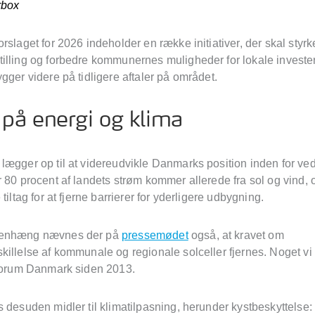
rbox
rslaget for 2026 indeholder en række initiativer, der skal styr
illing og forbedre kommunernes muligheder for lokale invester
gger videre på tidligere aftaler på området.
på energi og klima
lægger op til at videreudvikle Danmarks position inden for v
 80 procent af landets strøm kommer allerede fra sol og vind, 
 tiltag for at fjerne barrierer for yderligere udbygning.
enhæng nævnes der på
pressemødet
også, at kravet om
killelse af kommunale og regionale solceller fjernes. Noget v
iforum Danmark siden 2013.
 desuden midler til klimatilpasning, herunder kystbeskyttelse: