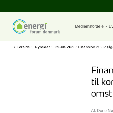
Medlemsfordele
Ev
Forside
·
Nyheder
·
29-08-2025: Finanslov 2026: Øge
Fina
til k
omsti
Af: Dorte N