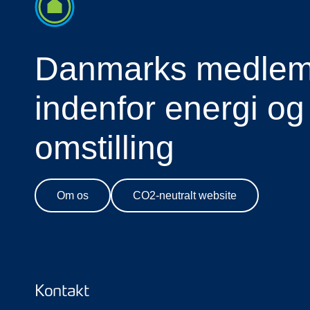
Danmarks medlems
indenfor energi og
omstilling
Om os
CO2-neutralt website
Kontakt