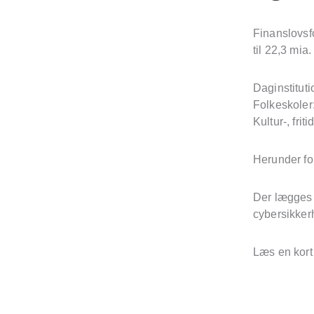
Finanslovsf
til 22,3 mia.
Daginstitutio
Folkeskoler:
Kultur-, frit
Herunder fo
Der lægges 
cybersikker
Læs en kort