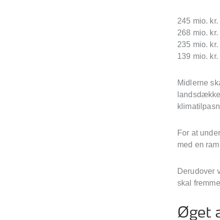
245 mio. kr.
268 mio. kr.
235 mio. kr.
139 mio. kr.
Midlerne ska
landsdækken
klimatilpas
For at under
med en ramme
Derudover v
skal fremme
Øget 