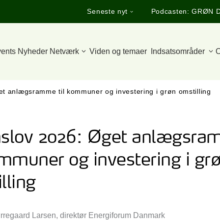
Seneste nyt
Podcasten: GRØN 
ents
Nyheder
Netværk
Viden og temaer
Indsatsområder
O
t anlægsramme til kommuner og investering i grøn omstilling
nslov 2026: Øget anlægsr
ommuner og investering i gr
lling
ørregaard Larsen, direktør Energiforum Danmark