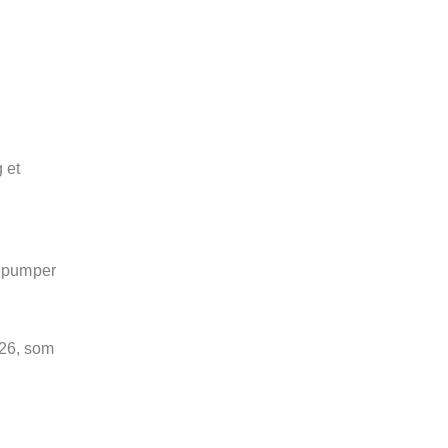
 et
mepumper
026, som