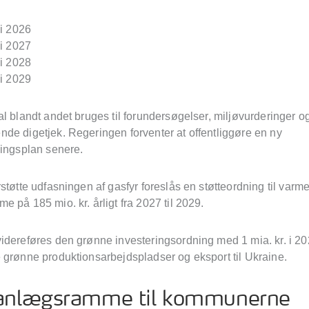
 i 2026
 i 2027
 i 2028
 i 2029
l blandt andet bruges til forundersøgelser, miljøvurderinger og
de digetjek. Regeringen forventer at offentliggøre en ny
ningsplan senere.
støtte udfasningen af gasfyr foreslås en støtteordning til var
 på 185 mio. kr. årligt fra 2027 til 2029.
idereføres den grønne investeringsordning med 1 mia. kr. i 2
 grønne produktionsarbejdspladser og eksport til Ukraine.
anlægsramme til kommunerne