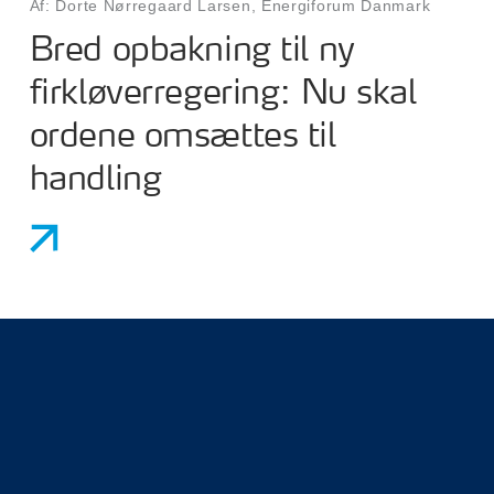
Af: Dorte Nørregaard Larsen, Energiforum Danmark
Bred opbakning til ny
firkløverregering: Nu skal
ordene omsættes til
handling