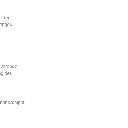
ke den
inger.
edvarende
og der
i har kæmpet