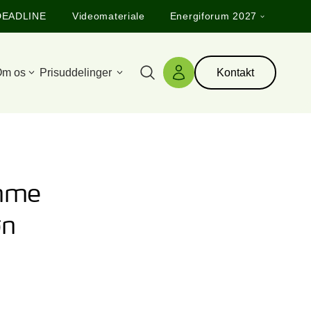
DEADLINE
Videomateriale
Energiforum 2027
m os
Prisuddelinger
Kontakt
Søg
Log ind
amme
øn