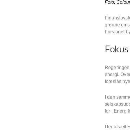
Foto: Colou
Finanslovsfo
grønne omst
Forslaget by
Fokus 
Regeringen 
energi. Over
foreslås nye
I den samm
selskabsuds
for i Energ
Der afsættes