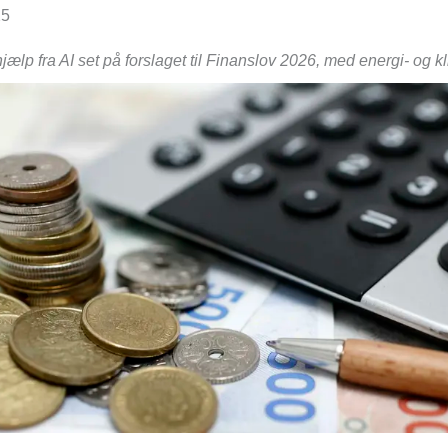
25
jælp fra AI set på forslaget til Finanslov 2026, med energi- og kl