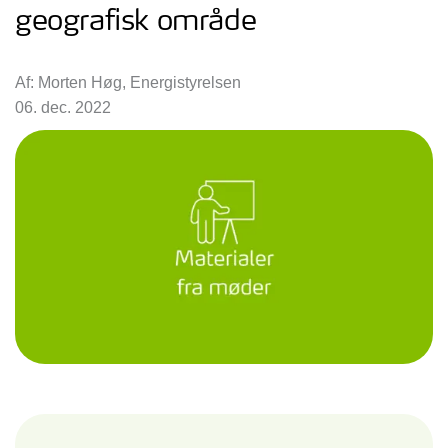
geografisk område
Af: Morten Høg, Energistyrelsen
06. dec. 2022