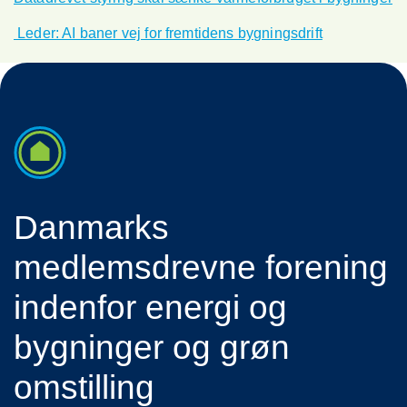
Leder: AI baner vej for fremtidens bygningsdrift
Danmarks
medlemsdrevne forening
indenfor energi og
bygninger og grøn
omstilling