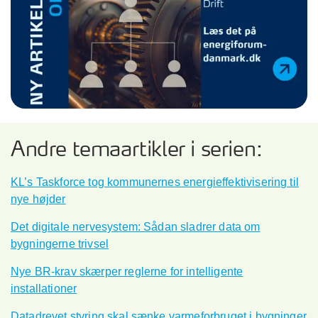
Andre temaartikler i serien:
KL’s Taskforce tog kommunernes energieffektivisering til
nye højder
Det digitale nervesystem: Sådan sladrer data om
bygningerne trivsel
Nye BR-krav skærper reglerne for intelligente
installationer
Datadrevet styring skal sænke varmeforbruget i bygninger