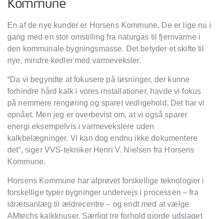
Kommune
En af de nye kunder er Horsens Kommune. De er lige nu i
gang med en stor omstilling fra naturgas til fjernvarme i
den kommunale bygningsmasse. Det betyder et skifte til
nye, mindre kedler med varmeveksler.
“Da vi begyndte at fokusere på løsninger, der kunne
forhindre hård kalk i vores installationer, havde vi fokus
på nemmere rengøring og sparet vedligehold. Det har vi
opnået. Men jeg er overbevist om, at vi også sparer
energi eksempelvis i varmevekslere uden
kalkbelægninger. Vi kan dog endnu ikke dokumentere
det”, siger VVS-tekniker Henri V. Nielsen fra Horsens
Kommune.
Horsens Kommune har afprøvet forskellige teknologier i
forskellige typer bygninger undervejs i processen – fra
idrætsanlæg til ældrecentre – og endt med at vælge
AMtechs kalkknuser. Særligt tre forhold gjorde udslaget