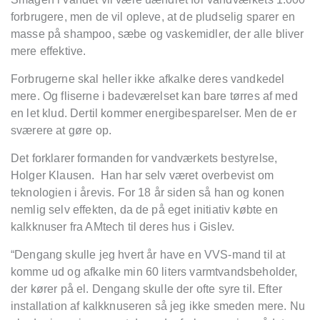
forbrugere, men de vil opleve, at de pludselig sparer en
masse på shampoo, sæbe og vaskemidler, der alle bliver
mere effektive.
Forbrugerne skal heller ikke afkalke deres vandkedel
mere. Og fliserne i badeværelset kan bare tørres af med
en let klud. Dertil kommer energibesparelser. Men de er
sværere at gøre op.
Det forklarer formanden for vandværkets bestyrelse,
Holger Klausen. Han har selv været overbevist om
teknologien i årevis. For 18 år siden så han og konen
nemlig selv effekten, da de på eget initiativ købte en
kalkknuser fra AMtech til deres hus i Gislev.
“Dengang skulle jeg hvert år have en VVS-mand til at
komme ud og afkalke min 60 liters varmtvandsbeholder,
der kører på el. Dengang skulle der ofte syre til. Efter
installation af kalkknuseren så jeg ikke smeden mere. Nu