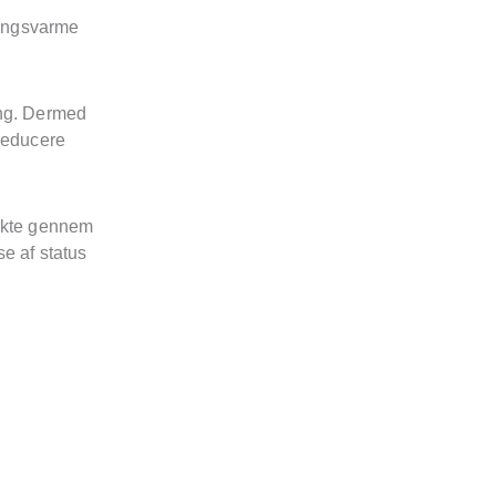
dingsvarme
ring. Dermed
 reducere
rekte gennem
e af status