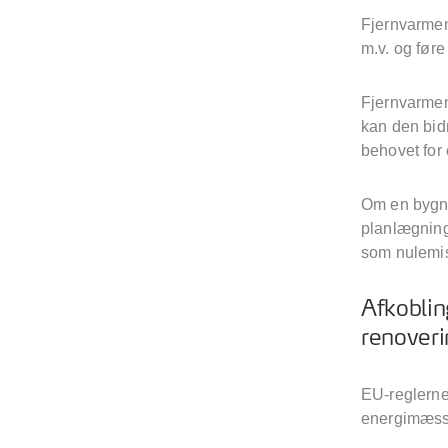
Fjernvarmen
m.v. og før
Fjernvarmen 
kan den bidr
behovet for 
Om en bygni
planlægning 
som nulemi
Afkoblin
renover
EU-reglerne
energimæssi