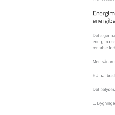
Energimæ
energib
Det siger næ
energimæssi
rentable fo
Men sådan er
EU har besl
Det betyder
1. Bygninge