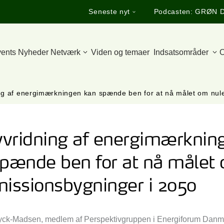
Seneste nyt
Podcasten: GRØN 
ents
Nyheder
Netværk
Viden og temaer
Indsatsområder
O
g af energimærkningen kan spænde ben for at nå målet om nul
vridning af energimærknin
spænde ben for at nå målet
issionsbygninger i 2050
yck-Madsen, medlem af Perspektivgruppen i Energiforum Danm