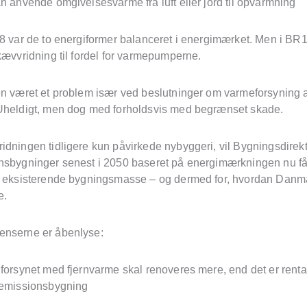
an anvende omgivelsesvarme fra luft eller jord til opvarmning
18 var de to energiformer balanceret i energimærket. Men i BR1
skævvridning til fordel for varmepumperne.
en været et problem især ved beslutninger om varmeforsyning 
Uheldigt, men dog med forholdsvis med begrænset skade.
dningen tidligere kun påvirkede nybyggeri, vil Bygningsdirekti
nsbygninger senest i 2050 baseret på energimærkningen nu f
n eksisterende bygningsmasse – og dermed for, hvordan Danm
e.
enserne er åbenlyse:
forsynet med fjernvarme skal renoveres mere, end det er rentabe
lemissionsbygning