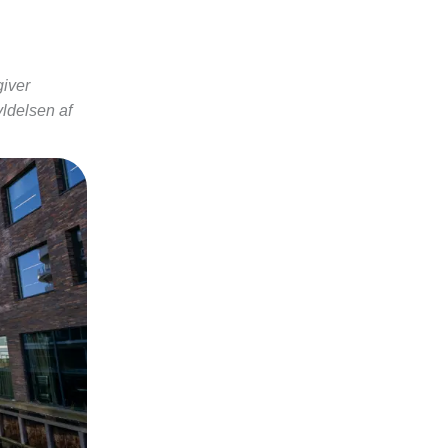
iver
ldelsen af