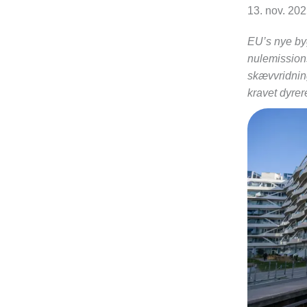
13. nov. 20
EU’s nye by
nulemission
skævvridnin
kravet dyrer