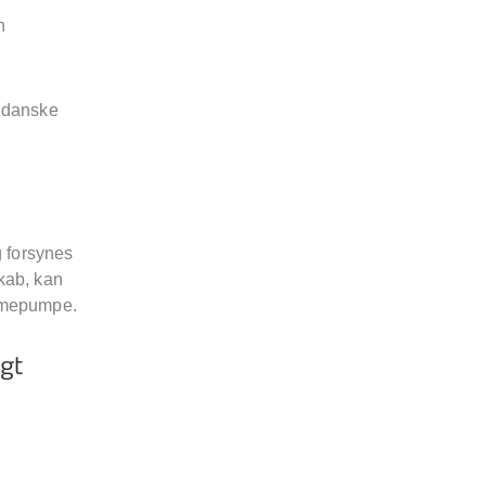
n
n danske
g forsynes
kab, kan
armepumpe.
gt