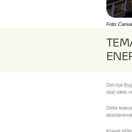
Foto: Canva
TEM
ENE
Det nye Byg
skal være n
Dette kræve
eksisterend
Kravet stil