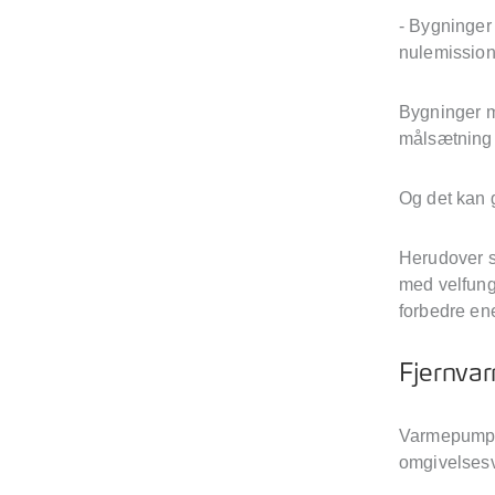
- Bygninger
nulemission
Bygninger m
målsætning 
Og det kan 
Herudover sk
med velfung
forbedre en
Fjernvar
Varmepumpen
omgivelses