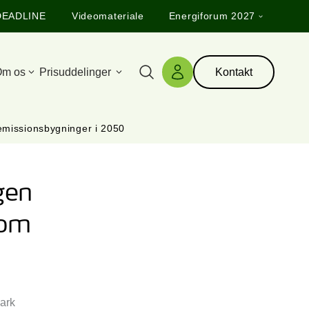
DEADLINE
Videomateriale
Energiforum 2027
m os
Prisuddelinger
Kontakt
Søg
Log ind
emissionsbygninger i 2050
gen
 om
ark