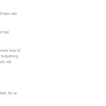
8 blev der
af nye
vets krav til
å betydning
ark når
lt, for at