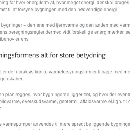
ing for hver energiform af, hvor meget energi, der skal bruges 
met til at forsyne bygningen med den nødvendige energi
e bygninger – den ene med fjernvarme og den anden med va
ens beregningsregler dermed vidt forskellige energimærker, s
gibehov er ens.
ngsformens alt for store betydning
t er der i praksis kun to varmeforsyningsformer tilbage med m
 egenskaber:
en planlægges, hvor bygningerne ligger tæt, og hvor der event
ildvarme, overskudsvarme, geotermi, affaldsvarme el.lign. til
r
lle varmepumper anvendes til mere spredt beliggende bygninge