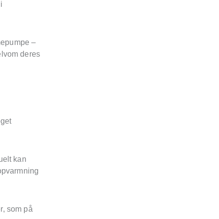
i
rmepumpe –
elvom deres
eget
uelt kan
 opvarmning
r, som på