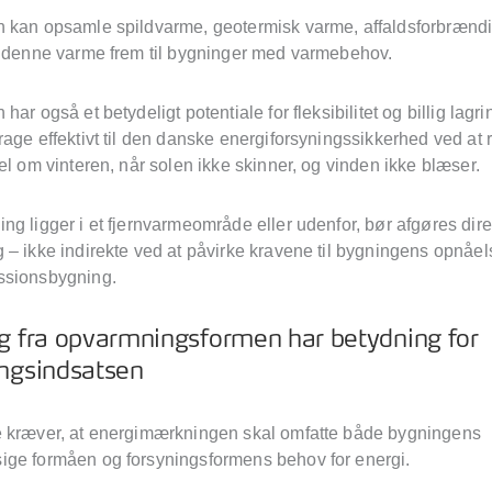
 kan opsamle spildvarme, geotermisk varme, affaldsforbræn
e denne varme frem til bygninger med varmebehov.
har også et betydeligt potentiale for fleksibilitet og billig lag
age effektivt til den danske energiforsyningssikkerhed ved at
el om vinteren, når solen ikke skinner, og vinden ikke blæser.
ng ligger i et fjernvarmeområde eller udenfor, bør afgøres di
– ikke indirekte ved at påvirke kravene til bygningens opnåels
ssionsbygning.
g fra opvarmningsformen har betydning for
ingsindsatsen
 kræver, at energimærkningen skal omfatte både bygningens
ge formåen og forsyningsformens behov for energi.