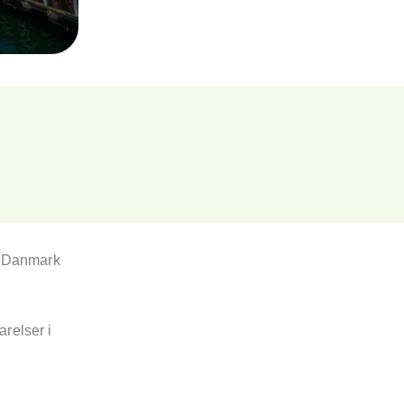
i Danmark
relser i