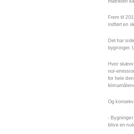
matriklen k
Frem til 20
indført en 
Det har sid
bygninger. 
Hvor skævvri
nul-emissio
for hele de
klimamålen
Og konsekv
- Bygninger 
blive en nu