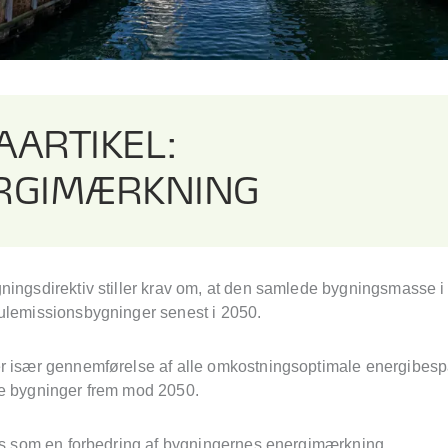
AARTIKEL:
RGIMÆRKNING
ningsdirektiv stiller krav om, at den samlede bygningsmasse 
ulemissionsbygninger senest i 2050.
r især gennemførelse af alle omkostningsoptimale energibespa
e bygninger frem mod 2050.
les som en forbedring af bygningernes energimærkning.