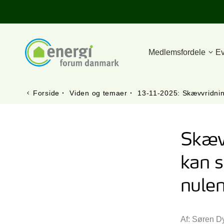
Medlemsfordele
Ev
Forside
·
Viden og temaer
·
13-11-2025: Skævvridnin
Skæv
kan 
nulem
Af: Søren D