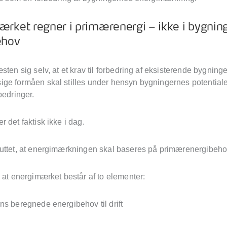
rket regner i primærenergi – ikke i bygnin
ehov
sten sig selv, at et krav til forbedring af eksisterende bygning
ge formåen skal stilles under hensyn bygningernes potentiale
rbedringer.
 det faktisk ikke i dag.
uttet, at energimærkningen skal baseres på primærenergibeho
, at energimærket består af to elementer:
ns beregnede energibehov til drift