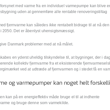
 forsynet med varme fra en individuel varmepumpe kan blive e
sbygning uden at gennemføre alle rentable renoveringstiltag
ed fjernvarme kan således ikke rentabelt bidrage til at nå de
i 2050. Det er åbenlyst uhensigtsmæssigt.
give Danmark problemer med at nå målet.
abes en yderst uheldig tilskyndelse til, at bygninger, der i da
erende kollektiv fjernvarme fra et eksisterende fjernvarmesels
ergimærket ved at udtræde af fjernvarmen og i stedet få en v
me og varmepumper kan noget helt forskelli
 kan på en energieffektiv måde bruge el til at indhente
varme og bruge denne som varmekilde.