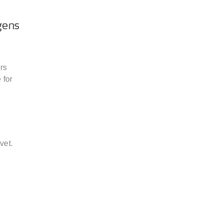
gens
ers
 for
vet.