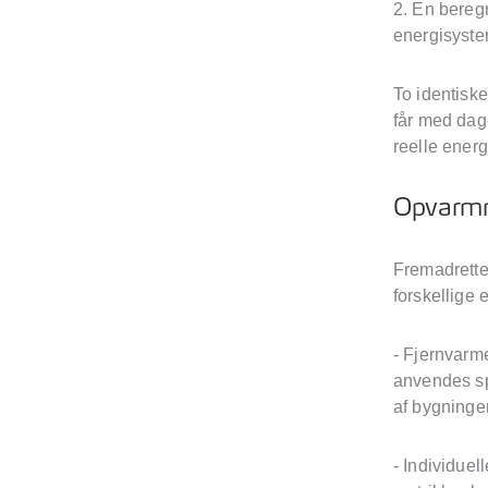
2. En beregn
energisyste
To identisk
får med dag
reelle ener
Opvarmni
Fremadrette
forskellige
- Fjernvarm
anvendes sp
af bygninge
- Individue