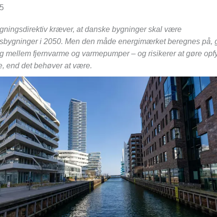
25
gningsdirektiv kræver, at danske bygninger skal være
sbygninger i 2050. Men den måde energimærket beregnes på, g
g mellem fjernvarme og varmepumper – og risikerer at gøre opfy
e, end det behøver at være.