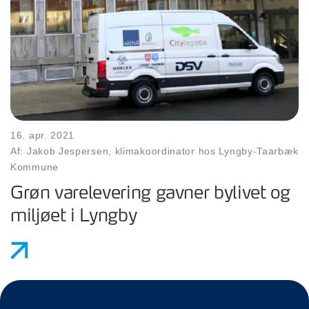
16. apr. 2021
Af: Jakob Jespersen, klimakoordinator hos Lyngby-Taarbæk
Kommune
Grøn varelevering gavner bylivet og
miljøet i Lyngby