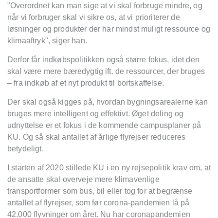
"Overordnet kan man sige at vi skal forbruge mindre, og
når vi forbruger skal vi sikre os, at vi prioriterer de
løsninger og produkter der har mindst muligt ressource og
klimaaftryk", siger han.
Derfor får indkøbspolitikken også større fokus, idet den
skal være mere bæredygtig ift. de ressourcer, der bruges
– fra indkøb af et nyt produkt til bortskaffelse.
Der skal også kigges på, hvordan bygningsarealerne kan
bruges mere intelligent og effektivt. Øget deling og
udnyttelse er et fokus i de kommende campusplaner på
KU. Og så skal antallet af årlige flyrejser reduceres
betydeligt.
I starten af 2020 stillede KU i en ny rejsepolitik krav om, at
de ansatte skal overveje mere klimavenlige
transportformer som bus, bil eller tog for at begrænse
antallet af flyrejser, som før corona-pandemien lå på
42.000 flyvninger om året. Nu har coronapandemien