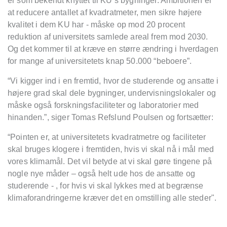
er som bekendt knyttet til KU’s bygninger. Ambitionen er
at reducere antallet af kvadratmeter, men sikre højere
kvalitet i dem KU har - måske op mod 20 procent
reduktion af universitets samlede areal frem mod 2030.
Og det kommer til at kræve en større ændring i hverdagen
for mange af universitetets knap 50.000 “beboere”.
“Vi kigger ind i en fremtid, hvor de studerende og ansatte i
højere grad skal dele bygninger, undervisningslokaler og
måske også forskningsfaciliteter og laboratorier med
hinanden.”, siger Tomas Refslund Poulsen og fortsætter:
“Pointen er, at universitetets kvadratmetre og faciliteter
skal bruges klogere i fremtiden, hvis vi skal nå i mål med
vores klimamål. Det vil betyde at vi skal gøre tingene på
nogle nye måder – også helt ude hos de ansatte og
studerende - , for hvis vi skal lykkes med at begrænse
klimaforandringerne kræver det en omstilling alle steder".