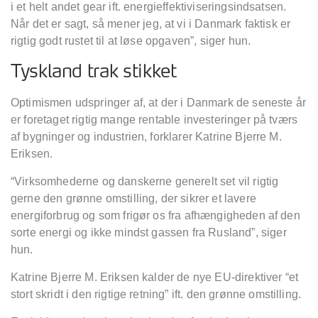
i et helt andet gear ift. energieffektiviseringsindsatsen.
N
år det er sagt, s
å
mener jeg, at vi i Danmark faktisk er
rigtig godt rustet til at løse opgaven
”
, siger hun.
Tyskland trak stikket
Optimismen udspringer af, at der i Danmark de seneste år
er foretaget rigtig mange rentable investeringer p
å tv
ærs
af bygninger og industrien, forklarer Katrine Bjerre M.
Eriksen.
“
Virksomhederne og danskerne generelt set vil rigtig
gerne den grø
nne omstilling, der sikrer et lavere
energiforbrug og som frig
ør os fra afhængigheden af den
sorte energi og ikke mindst gassen fra Rusland
”
, siger
hun.
Katrine Bjerre M. Eriksen kalder de nye EU-direktiver
“
et
stort skridt i den rigtige retning
” ift. den gr
ø
nne omstilling.