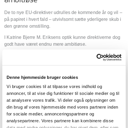
ambitiøse
De to nye EU-direktiver udrulles de kommende å
r og vil –
på
papiret i hvert fald
–
utvivlsomt sætte yderligere skub i
den grø
nne omstilling.
I Katrine Bjerre M. Eriksens optik kunne direktiverne dog
godt have været endnu mere ambitiø
se.
“
Den tyske regering trak i sidste øjeblik stikket p
å
energim
æ
rkekrav til boligmassen. Det bet
ød, at de
resterende lande fulgte med Tyskland, og dermed tabte
man opbakningen til et energimærkekrav til boligmassen.
Denne hjemmeside bruger cookies
Og det er en skam, for det kunne virkelig have rykket ved
Vi bruger cookies til at tilpasse vores indhold og
energibesparelserne
”
, siger hun.
annoncer, til at vise dig funktioner til sociale medier og til
at analysere vores trafik. Vi deler også oplysninger om
Ift. boligmassen stilles der i bygningsdirektivet altså
ikke
din brug af vores hjemmeside med vores partnere inden
et krav til den enkelte boligejer, men et generelt krav til
for sociale medier, annonceringspartnere og
nationalstaten om at reducere den samlede boligmasse i
analysepartnere. Vores partnere kan kombinere disse
gennemsnit med 16 pct. pr. m2 i 2030 og 20-22 pct. pr. m2
data med andre oplysninger, du har givet dem, eller som