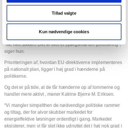
Et spørgsmål om prioritering
2030 og 2035 venter lige rundt om hjørnet. Alligevel tøver
Tillad valgte
Katrine Bjerre M. Eriksen ikke med at svare p
å
sp
ørgsmålet om, hvorvidt implementeringen af
Kun nødvendige cookies
direktiverne nu ogs
å
kan nå
s.
“
Ja, helt sikkert. Det er blot et spørgsmå
l om prioritering”
,
siger hun.
Prioriteringen af, hvordan EU-direktiverne implementeres
p
å nationalt plan, ligger i h
øj grad i hænderne p
å
politikerne.
Og det er p
å
tide, at de får hænderne op af lommerne og
handler mere aktivt , mener Katrine Bjerre M. Eriksen.
“
Vi mangler simpelthen de nø
dvendige politiske rammer
og tiltag, der for alvor skubber markedet for
energieffektive l
ø
sninger ordentligt i gang. Markedet
eksisterer, men vi f
år slet ikke udnyttet det i høj nok grad i