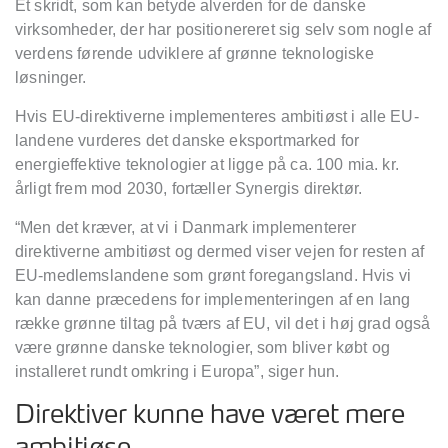
Et skridt, som kan betyde alverden for de danske
virksomheder, der har positionereret sig selv som nogle af
verdens førende udviklere af grø
nne teknologiske
l
ø
sninger.
Hvis EU-direktiverne implementeres ambiti
ø
st i alle EU-
landene vurderes det danske eksportmarked for
energieffektive teknologier at ligge på ca. 100 mia. kr.
årligt frem mod 2030, fortæ
ller Synergis direkt
ø
r.
“
Men det kræver, at vi i Danmark implementerer
direktiverne ambitiøst og dermed viser vejen for resten af
EU-medlemslandene som grø
nt foregangsland. Hvis vi
kan danne pr
æcedens for implementeringen af en lang
ræ
kke gr
ønne tiltag p
å tv
ærs af EU, vil det i høj grad ogs
å
v
æ
re gr
ønne danske teknologier, som bliver købt og
installeret rundt omkring i Europa
”
, siger hun.
Direktiver kunne have været mere