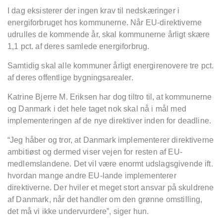
I dag eksisterer der ingen krav til nedsk
æringer i
energiforbruget hos kommunerne. Når EU-direktiverne
udrulles de kommende å
r, skal kommunerne
årligt skære
1,1 pct. af deres samlede energiforbrug.
Samtidig skal alle kommuner
årligt energirenovere tre pct.
af deres offentlige bygningsarealer.
Katrine Bjerre M. Eriksen har dog tiltro til, at kommunerne
og Danmark i det hele taget nok skal n
å i m
ål med
implementeringen af de nye direktiver inden for deadline.
“
Jeg håber og tror, at Danmark implementerer direktiverne
ambitiøst og dermed viser vejen for resten af EU-
medlemslandene. Det vil være enormt udslagsgivende ift.
hvordan mange andre EU-lande implementerer
direktiverne. Der hviler et meget stort ansvar p
å
skuldrene
af Danmark, nå
r det handler om den gr
ø
nne omstilling,
det må vi ikke undervurdere”
, siger hun.