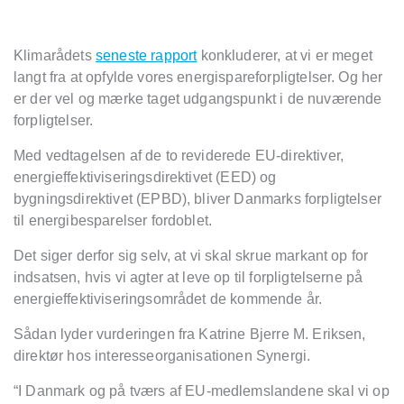
Klimar
å
dets
seneste rapport
konkluderer, at vi er meget
langt fra at opfylde vores energispareforpligtelser. Og her
er der vel og mærke taget udgangspunkt i de nuværende
forpligtelser.
Med vedtagelsen af de to reviderede EU-direktiver,
energieffektiviseringsdirektivet (EED) og
bygningsdirektivet (EPBD), bliver Danmarks forpligtelser
til energibesparelser fordoblet.
Det siger derfor sig selv, at vi skal skrue markant op for
indsatsen, hvis vi agter at leve op til forpligtelserne p
å
energieffektiviseringsomr
ådet de kommende å
r.
S
ådan lyder vurderingen fra Katrine Bjerre M. Eriksen,
direktø
r hos interesseorganisationen Synergi.
“
I Danmark og p
å tv
æ
rs af EU-medlemslandene skal vi op