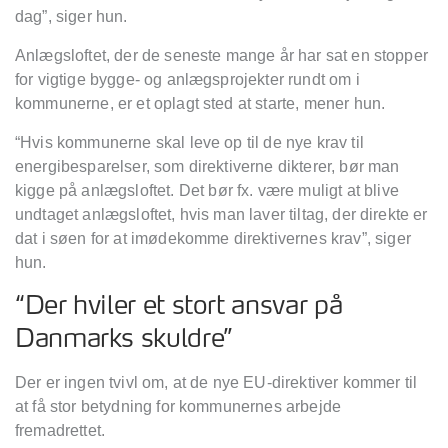
dag
”
, siger hun.
Anl
ægsloftet, der de seneste mange år har sat en stopper
for vigtige bygge- og anlægsprojekter rundt om i
kommunerne, er et oplagt sted at starte, mener hun.
“
Hvis kommunerne skal leve op til de nye krav til
energibesparelser, som direktiverne dikterer, bør man
kigge p
å anl
æ
gsloftet. Det b
ø
r fx. v
ære muligt at blive
undtaget anlægsloftet, hvis man laver tiltag, der direkte er
dat i sø
en for at im
ø
dekomme direktivernes krav”
, siger
hun.
“Der hviler et stort ansvar på
Danmarks skuldre”
Der er ingen tvivl om, at de nye EU-direktiver kommer til
at f
å
stor betydning for kommunernes arbejde
fremadrettet.