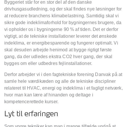
Byggeriet står for en stor del af den danske
drivhusgasudledning, og der skal findes nye løsninger for
at reducere branchens klimabelastning. Samtidig skal vi
sikre gode indeklimaforhold for bygningernes brugere, da
vi opholder os i bygningerne 90 % af tiden. Det er derfor
vigtigt, at de tekniske installationer leverer det ønskede
indeklima, er energibesparende og fungerer optimalt. Vi
skal desuden arbejde henimod at bygge rigtigt første
gang, da der udledes ekstra CO2 hver gang, der skal
bygges om eller udbedres fejlinstallationer.
Derfor arbejder vi i den fagtekniske forening Danvak på at
samle hele værdikæden og alle de tekniske discipliner
relateret til HVAC, energi og indeklima i et fagligt netværk,
hvor man kan lære af hinanden og deltage i
kompetencerettede kurser.
Lyt til erfaringen
Som yngre tekniker kan man i mange tilfælde undgå at