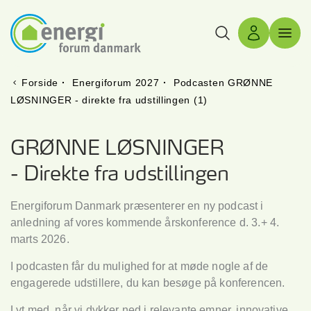
Søg
Log ind
Menu 
Forside
·
Energiforum 2027
·
Podcasten GRØNNE
LØSNINGER - direkte fra udstillingen (1)
GRØNNE LØSNINGER
- Direkte fra udstillingen
Energiforum Danmark præsenterer en ny podcast i
anledning af vores kommende årskonference d. 3.+ 4.
marts 2026.
I podcasten får du mulighed for at møde nogle af de
engagerede udstillere, du kan besøge på konferencen.
Lyt med, når vi dykker ned i relevante emner, innovative