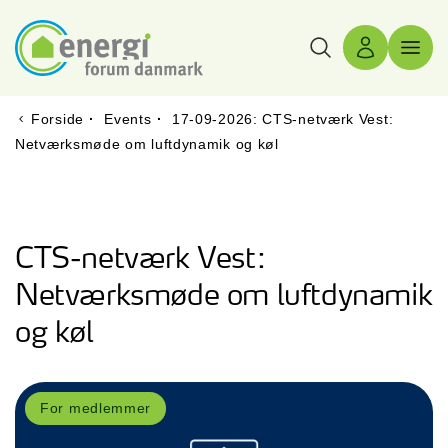
Søg
Log ind
Menu 
Forside
·
Events
·
17-09-2026: CTS-netværk Vest:
Netværksmøde om luftdynamik og køl
CTS-netværk Vest:
Netværksmøde om luftdynamik
og køl
For medlemmer