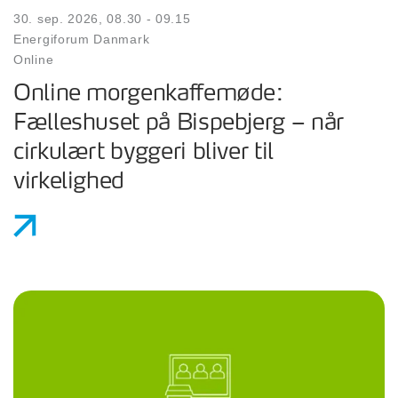
30. sep. 2026, 08.30 - 09.15
Energiforum Danmark
Online
Online morgenkaffemøde:
Fælleshuset på Bispebjerg – når
cirkulært byggeri bliver til
virkelighed