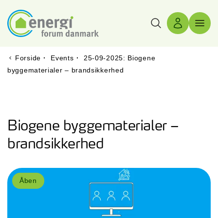
Søg
Log ind
Menu 
Forside
·
Events
·
25-09-2025: Biogene
byggematerialer – brandsikkerhed
Biogene byggematerialer –
brandsikkerhed
Åben