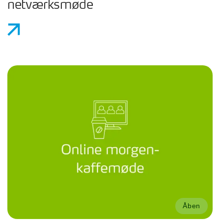
netværksmøde
Åben