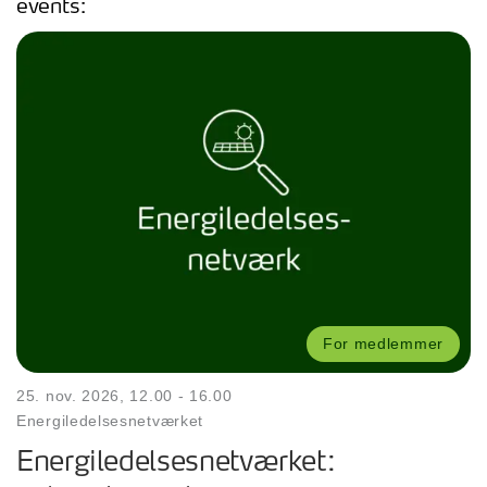
events:
For medlemmer
25. nov. 2026, 12.00 - 16.00
Energiledelsesnetværket
Energiledelsesnetværket: