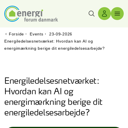
Søg
Log ind
Menu 
Forside
·
Events
·
23-09-2026
Energiledelsesnetværket: Hvordan kan AI og
energimærkning berige dit energiledelsesarbejde?
Energiledelsesnetværket:
Hvordan kan AI og
energimærkning berige dit
energiledelsesarbejde?