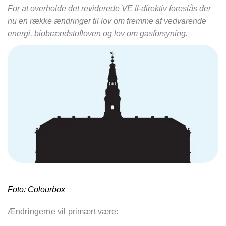
For at overholde det reviderede VE ll-direktiv foreslås der
nu en række ændringer til lov om fremme af vedvarende
energi, biobrændstofloven og lov om gasforsyning.
Foto: Colourbox
Ændringerne vil primært være: