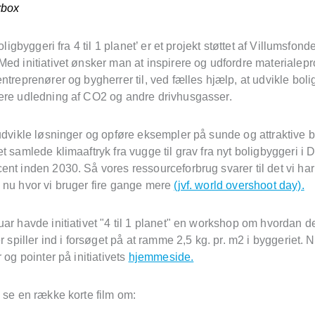
rbox
Boligbyggeri fra 4 til 1 planet’ er et projekt støttet af Villumsfon
ed initiativet ønsker man at inspirere og udfordre materialep
ntreprenører og bygherrer til, ved fælles hjælp, at udvikle bol
ere udledning af CO2 og andre drivhusgasser.
udvikle løsninger og opføre eksempler på sunde og attraktive b
t samlede klimaaftryk fra vugge til grav fra nyt boligbyggeri i
nt inden 2030. Så vores ressourceforbrug svarer til det vi har 
 nu hvor vi bruger fire gange mere
(jvf. world overshoot day).
ar havde initiativet "4 til 1 planet" en workshop om hvordan d
er spiller ind i forsøget på at ramme 2,5 kg. pr. m2 i byggeriet.
r og pointer på initiativets
hjemmeside.
 se en række korte film om: