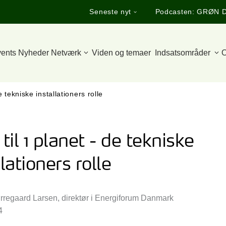
Seneste nyt
Podcasten: GRØN 
ents
Nyheder
Netværk
Viden og temaer
Indsatsområder
O
 tekniske installationers rolle
 til 1 planet - de tekniske
llationers rolle
ørregaard Larsen, direktør i Energiforum Danmark
4