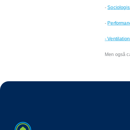
-
Sociologis
-
Performanc
- Ventilati
Men også ca