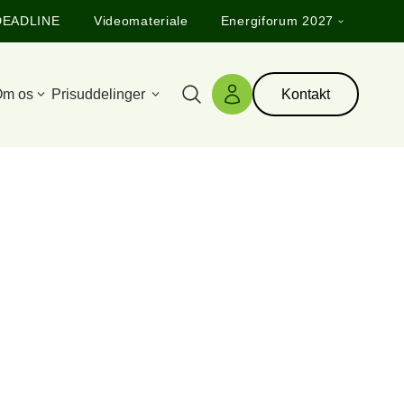
DEADLINE
Videomateriale
Energiforum 2027
m os
Prisuddelinger
Kontakt
Søg
Log ind