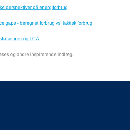
ke perspektiver på energiforbrug
e gaps - beregnet forbrug vs. faktisk forbrug
onsløsninger og LCA
ses og andre inspirerende indlæg.