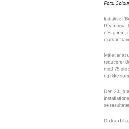
Foto: Colou
Initiativet ’
Realdania. M
designere, e
markant lav
Målet er at 
reducerer de
med 75 proce
og ikke som
Den 23. janu
installation
se resultate
Du kan bl.a.