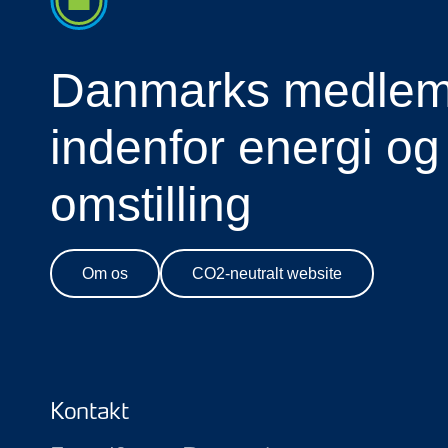
Danmarks medlems
indenfor energi og
omstilling
Om os
CO2-neutralt website
Kontakt