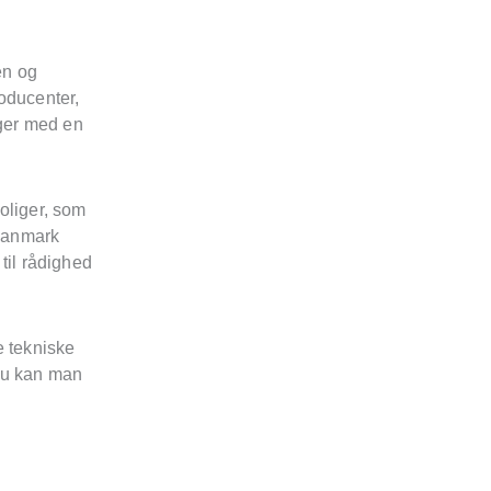
den og
roducenter,
iger med en
oliger, som
 Danmark
til rådighed
e tekniske
 Nu kan man