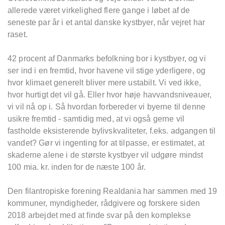
allerede været virkelighed flere gange i løbet af de
seneste par år i et antal danske kystbyer, når vejret har
raset.
42 procent af Danmarks befolkning bor i kystbyer, og vi
ser ind i en fremtid, hvor havene vil stige yderligere, og
hvor klimaet generelt bliver mere ustabilt. Vi ved ikke,
hvor hurtigt det vil gå. Eller hvor høje havvandsniveauer,
vi vil nå op i. Så hvordan forbereder vi byerne til denne
usikre fremtid - samtidig med, at vi også gerne vil
fastholde eksisterende bylivskvaliteter, f.eks. adgangen til
vandet? Gør vi ingenting for at tilpasse, er estimatet, at
skaderne alene i de største kystbyer vil udgøre mindst
100 mia. kr. inden for de næste 100 år.
Den filantropiske forening Realdania har sammen med 19
kommuner, myndigheder, rådgivere og forskere siden
2018 arbejdet med at finde svar på den komplekse