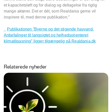
et kapacitetsløft og for dialog og deltagelse fra rigtig
mange aktører. Det er dét, som Realdania gerne vil
inspirere til, med denne publikation.”
Publikationen ”Byerne og det stigende havvand.
Anbefalinger til langsigtet og helhedsorienteret
klimatilpasning” ligger tilgængelig på Realdania.dk
Relaterede nyheder