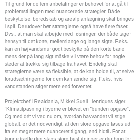
Til grund for de fem anbefalinger er behovet for at gå til
problemstillingen med nuancerede strategier. Både
beskyttelse, beredskab og arealplanlægning skal bringes
i spil. Derudover bør strategierne også have flere faser.
Dvs., at man skal arbejde med løsninger, der både tager
hensyn til det korte, mellemlange og lange sigte. F.eks.
kan en højvandsmur godt beskytte på den korte bane,
mens der på lang sigt måske vil være behov for nogle
steder at trække sig tilbage fra havet. Endelig skal
strategierne være så fleksible, at de kan holde til, at selve
forudsætningerne for dem kan ændre sig. F.eks. hvis
vandstanden stiger mere end forventet.
Projektchef i Realdania, Mikkel Suell Henriques siger:
”Klimatilpasning i byerne er blevet en ”bunden opgave”.
Og med dét vi ved nu om, hvordan havvandet vil stige
globalt, er det nødvendigt, at den store opgave løses ud
fra en meget mere nuanceret tilgang, end hidtil. For at
kunne træffe den slags store beslutninger er der brug for