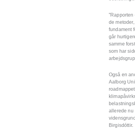
”Rapporten 
de metoder, d
fundament fo
går hurtige
samme forstå
som har sid
arbejdsgrup
Også en and
Aalborg Univ
roadmappet:
klimapåvirk
belastnings
allerede nu
vidensgrundl
Birgisdóttir.