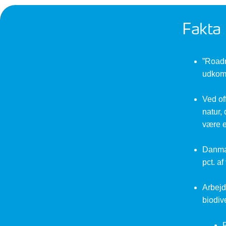
Fakta
”Roadm
udkom
Ved of
natur,
være e
Danmar
pct. a
Arbejd
biodiv