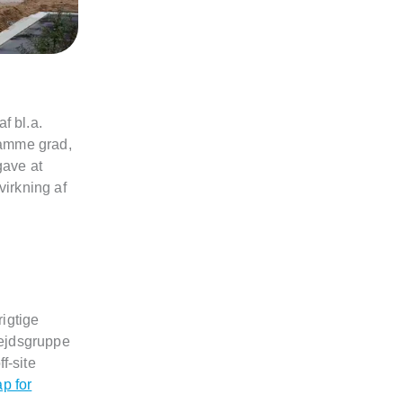
f bl.a.
 samme grad,
gave at
virkning af
rigtige
bejdsgruppe
f-site
p for