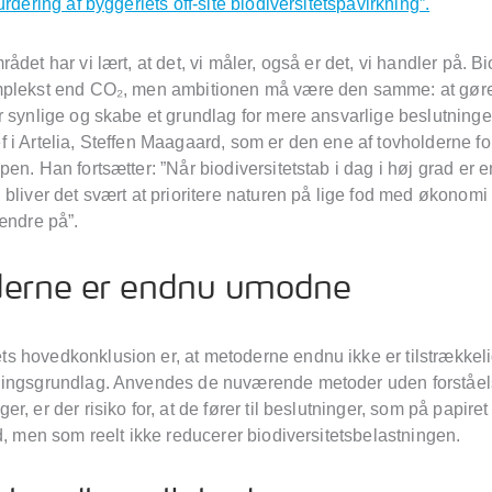
urdering af byggeriets off-site biodiversitetspåvirkning”.
ådet har vi lært, at det, vi måler, også er det, vi handler på. Bi
mplekst end CO₂, men ambitionen må være den samme: at gør
 synlige og skabe et grundlag for mere ansvarlige beslutninger
 i Artelia, Steffen Maagaard, som er den ene af tovholderne fo
en. Han fortsætter: ”Når biodiversitetstab i dag i høj grad er e
bliver det svært at prioritere naturen på lige fod med økonomi
ændre på”.
erne er endnu umodne
 hovedkonklusion er, at metoderne endnu ikke er tilstrækkel
ingsgrundlag. Anvendes de nuværende metoder uden forståels
r, er der risiko for, at de fører til beslutninger, som på papiret
d, men som reelt ikke reducerer biodiversitetsbelastningen.