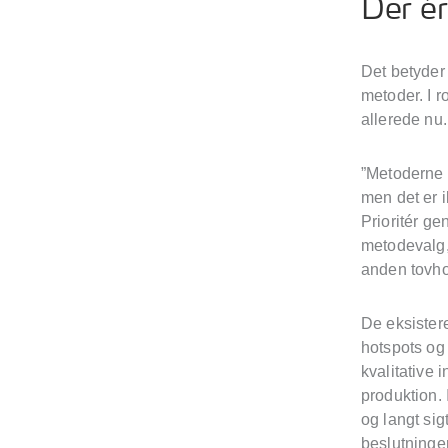
Der é
Det betyder 
metoder. I 
allerede nu.
”Metoderne 
men det er 
Prioritér ge
metodevalg,
anden tovho
De eksister
hotspots og
kvalitative 
produktion. 
og langt sig
beslutninger