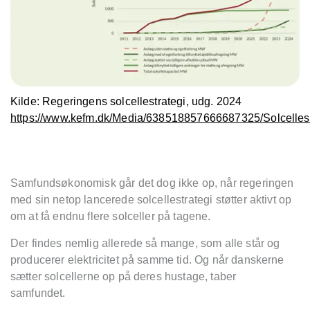
Kilde: Regeringens solcellestrategi, udg. 2024
https://www.kefm.dk/Media/638518857666687325/Solcellest
Samfunds
ø
konomisk g
år det dog ikke op, når regeringen
med sin netop lancerede solcellestrategi støtter aktivt op
om at f
å
endnu flere solceller p
å tagene.
Der findes nemlig allerede så mange, som alle står og
producerer elektricitet på samme tid. Og når danskerne
sætter solcellerne op på deres hustage, taber
samfundet.