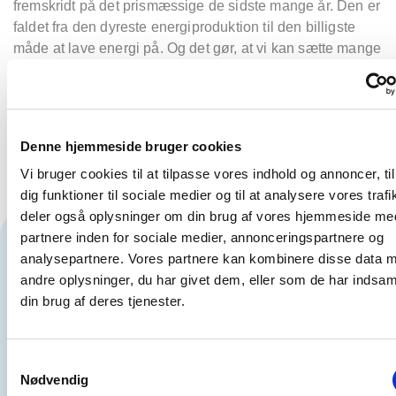
fremskridt på det prism
æssige de sidste mange år. Den er
faldet fra den dyreste energiproduktion til den billigste
måde at lave energi på. Og det gør, at vi kan sætte mange
flere solceller op
– b
å
de på
hustage og ude p
å markerne
–
end vi turde drømme om, fordi det er s
å
billigt
”
, siger
han og slå
r fast:
Denne hjemmeside bruger cookies
“
Så vi skal k
ø
re på
med opsætningen af solceller
herhjemme. Men vi skal gøre det p
å
den rigtige må
de”.
Vi bruger cookies til at tilpasse vores indhold og annoncer, til
dig funktioner til sociale medier og til at analysere vores trafi
deler også oplysninger om din brug af vores hjemmeside me
Green Power Denmark vil udfase
partnere inden for sociale medier, annonceringspartnere og
analysepartnere. Vores partnere kan kombinere disse data 
elafgiften
andre oplysninger, du har givet dem, eller som de har indsaml
din brug af deres tjenester.
Danmark har Europas højeste elafgift. Ved indgangen til
2024 steg den fra 69,7 øre/kWh til 76, 1 øre/kWh. For en
gennemsnitshusstand betyder det en ekstraudgift på 321
Samtykkevalg
kr. om året og i alt 3806 kr. årligt til elafgift.
Nødvendig