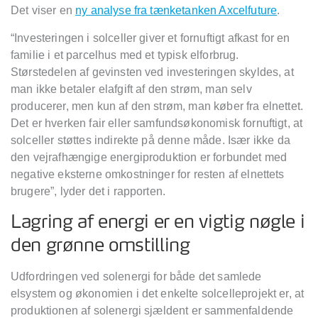
Det viser en
ny analyse fra tænketanken Axcelfuture
.
“
Investeringen i solceller giver et fornuftigt afkast for en
familie i et parcelhus med et typisk elforbrug.
Størstedelen af gevinsten ved investeringen skyldes, at
man ikke betaler elafgift af den strøm, man selv
producerer, men kun af den strøm, man kø
ber fra elnettet.
Det er hverken fair eller samfunds
økonomisk fornuftigt, at
solceller stø
ttes indirekte på denne m
å
de. Is
ær ikke da
den vejrafhængige energiproduktion er forbundet med
negative eksterne omkostninger for resten af elnettets
brugere
”, lyder det i rapporten.
Lagring af energi er en vigtig nøgle i
den grønne omstilling
Udfordringen ved solenergi for både det samlede
elsystem og økonomien i det enkelte solcelleprojekt er, at
produktionen af solenergi sjældent er sammenfaldende