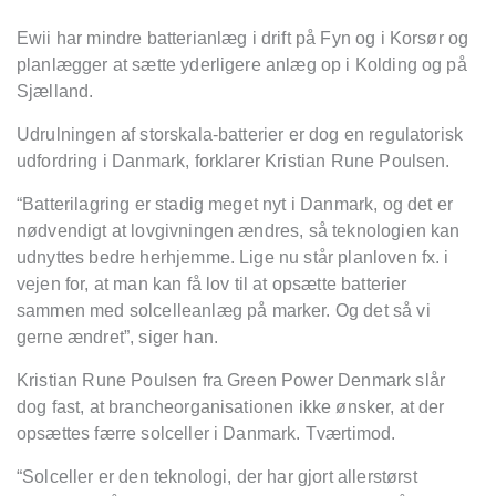
Ewii har mindre batterianlæg i drift på Fyn og i Korsør og
planlægger at sætte yderligere anlæg op i Kolding og på
Sjælland.
Udrulningen af storskala-batterier er dog en regulatorisk
udfordring i Danmark, forklarer Kristian Rune Poulsen.
“
Batterilagring er stadig meget nyt i Danmark, og det er
nødvendigt at lovgivningen æ
ndres, s
å
teknologien kan
udnyttes bedre herhjemme. Lige nu står planloven fx. i
vejen for, at man kan f
å
lov til at opsæ
tte batterier
sammen med solcelleanl
æ
g p
å marker. Og det så
vi
gerne æ
ndret”
, siger han.
Kristian Rune Poulsen fra Green Power Denmark slår
dog fast, at brancheorganisationen ikke ønsker, at der
opsæ
ttes f
ærre solceller i Danmark. Tvæ
r
ti
mod.
“
Solceller er den teknologi, der har gjort allerst
ø
rst