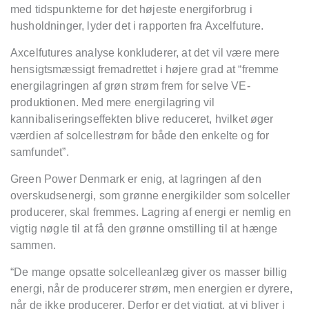
med tidspunkterne for det højeste energiforbrug i
husholdninger, lyder det i rapporten fra Axcelfuture.
Axcelfutures analyse konkluderer, at det vil v
ære mere
hensigtsmæssigt fremadrettet i hø
jere grad at
“
fremme
energilagringen af grø
n str
øm frem for selve VE-
produktionen. Med mere energilagring vil
kannibaliseringseffekten blive reduceret, hvilket ø
ger
v
ærdien af solcellestrø
m for b
å
de den enkelte og for
samfundet”.
Green Power Denmark er enig, at lagringen af den
overskudsenergi, som grønne energikilder som solceller
producerer, skal fremmes. Lagring af energi er nemlig en
vigtig nøgle til at f
å
den gr
ø
nne omstilling til at h
æ
nge
sammen.
“De mange opsatte solcelleanlæg giver os masser billig
energi, når de producerer strøm, men energien er dyrere,
når de ikke producerer. Derfor er det vigtigt, at vi bliver i