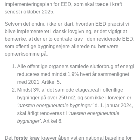
implementeringsplan for EED, som skal træde i kraft
senest i oktober 2025.
Selvom det endnu ikke er klart, hvordan EED præcist vil
blive implementeret i dansk lovgivning, er det vigtigt at
bemærke, at der er to centrale krav i den reviderede EED,
som offentlige bygningsejere allerede nu bør væ
re
opm
ærksomme på.
Alle offentlige organers samlede slutforbrug af energi
reduceres med mindst 1,9% hvert år sammenlignet
med 2021.
Artikel 5.
Mindst 3% af det samlede etageareal i offentlige
bygninger på over 250 m
2
, og som ikke i forvejen er
’næsten energineutrale bygninger’
d. 1. januar 2024,
skal årligt renoveres til
’næsten energineutrale
bygninger
’
.
Artikel 6.
Det
første krav
kræver åbenlyst en national baseline for