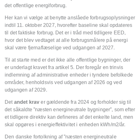
det offentlige energiforbrug.
Her kan vi vælge at benytte anslåede forbrugsoplysninger
indtil 11. oktober 2027, hvorefter baseline skal opdateres
til det faktiske forbrug. Det er i tråd med tidligere EED,
hvor det blev vedtaget at alle forbrugsmålere på energi
skal være fjernaflæselige ved udgangen af 2027.
Til at starte med er det ikke alle offentlige bygninger, der
er underlagt kravet fra artikel 5. Der foregår en trinvis
indlemning af administrative enheder i tyndere befolkede
områder, henholdsvis ved udgangen af 2026 og ved
udgangen af 2029.
Det
andet krav
er gældende fra 2024 og forholder sig til
det såkaldte ”næsten energineutrale bygninger”, som efter
et tidligere direktiv kan defineres af det enkelte land, men
skal opgøres i energieffektivitet i enheden kWh/m
2
/år.
Den danske fortolkning af ”næsten energineutrale