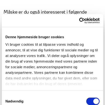
Måske er du også interesseret i følgende
events:
Denne hjemmeside bruger cookies
Vi bruger cookies til at tilpasse vores indhold og
annoncer, til at vise dig funktioner til sociale medier og til
at analysere vores trafik. Vi deler også oplysninger om
din brug af vores hjemmeside med vores partnere inden
for sociale medier, annonceringspartnere og
analysepartnere. Vores partnere kan kombinere disse
data med andre oplysninger, du har givet dem, eller som
de har indsamlet fra din brug af deres tjenester.
Åben
Samtykkevalg
Nødvendig
30. sep. 2026, 08.30 - 09.15