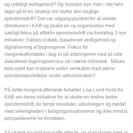
og rettidigt vedligehold? Og hvordan kan man i det hele
taget gå til en strategi om styrke den daglige
ejendomsdrift? Det var udgangspunktet for at udvide
direktionen i KAB og skabe en ny organisation med
særligt fokus på effektiv ejendomsdrift via foreløbig 3 nye
initiativer: Fælles indkøb, datadrevet vedligehold og
digitalisering af bygningerne. Fokus for
morgenkaffemødet i dag er på erfaringerne med at rulle
datadrevet bygningsservice ud i større målestok. Måske
konceptet kan inspirere andre selskaber med større
ejendomsporteføljer under administration?
På dette morgenkaffemøde fortæller Lisa Lund Holst fra
KAB om deres initiativer for at skabe en endnu bedre
ejendomsdrift, de første resultater, udrulningen og mødet
med virkeligheden i boligorganisationerne og ikke mindst
perspektiverne for fremtiden.
Så skænk en god kop kaffe eller te, og start dagen med at