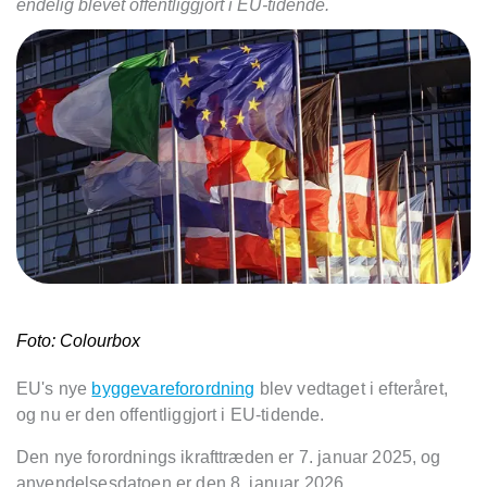
endelig blevet offentliggjort i EU-tidende.
Foto: Colourbox
EU's nye
byggevareforordning
blev vedtaget i efteråret,
og nu er den offentliggjort i EU-tidende.
Den nye forordnings ikrafttræden er 7. januar 2025, og
anvendelsesdatoen er den 8. januar 2026.