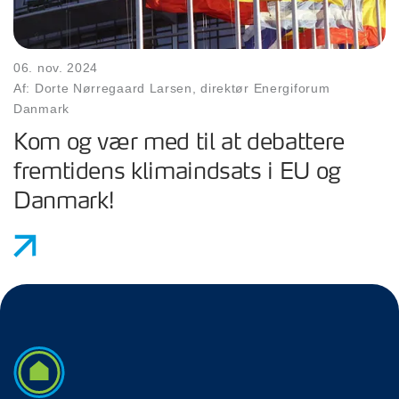
06. nov. 2024
Af: Dorte Nørregaard Larsen, direktør Energiforum
Danmark
Kom og vær med til at debattere
fremtidens klimaindsats i EU og
Danmark!