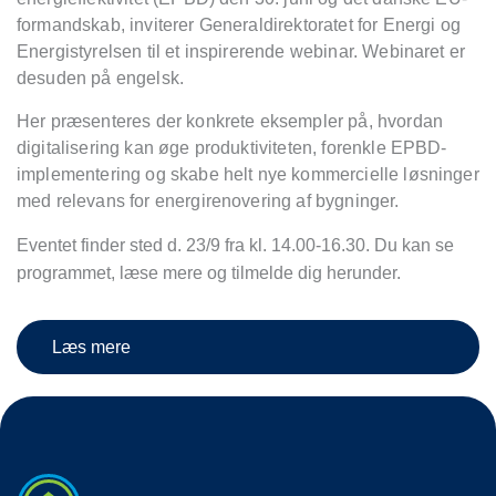
formandskab, inviterer Generaldirektoratet for Energi og
Energistyrelsen til et inspirerende webinar. Webinaret er
desuden på engelsk.
Her præsenteres der konkrete eksempler på, hvordan
digitalisering kan øge produktiviteten, forenkle EPBD-
implementering og skabe helt nye kommercielle løsninger
med relevans for energirenovering af bygninger.
Eventet finder sted d. 23/9 fra kl. 14.00-16.30. Du kan se
programmet, læse mere og tilmelde dig herunder.
Læs mere