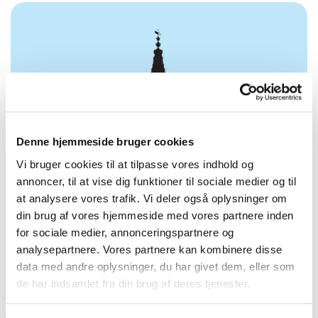
Denne hjemmeside bruger cookies
Vi bruger cookies til at tilpasse vores indhold og
annoncer, til at vise dig funktioner til sociale medier og til
at analysere vores trafik. Vi deler også oplysninger om
din brug af vores hjemmeside med vores partnere inden
for sociale medier, annonceringspartnere og
07. jul. 2026
analysepartnere. Vores partnere kan kombinere disse
Dorte Nørregaard Larsen, Energiforum Danmark
data med andre oplysninger, du har givet dem, eller som
I HØRING: Bekendtgørelse om
de har indsamlet fra din brug af deres tjenester.
grøn investeringsordning