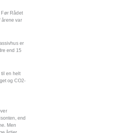
. Før Rådet
f årene var
assivhus er
dre end 15
il en helt
uget og CO2-
æver
isonten, end
ane. Men
ge årtier