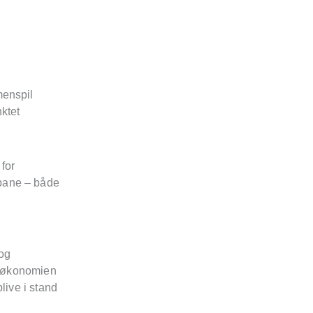
menspil
ktet
for
 bane – både
 og
taløkonomien
live i stand