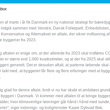
rbox
n af marts i år fik Danmark en ny national strategi for bæredyg
indgik sammen med Venstre, Dansk Folkeparti, Enhedslisten,
 Konservative og Alternativet en aftale, der sikrer indfasning 
re byggerier fra 2023.
 aftalen er enige om, at der allerede fra 2023 skal indføres CO
er er større end 1.000 kvadratmeter, og at der fra 2025 skal st
yggeri generelt. Det er desuden aftalt, at parterne løbende ska
i takt med, at byggeriet får flere og flere erfaringer med at byg
.
lig glad for denne aftale, fordi vi nu har skabt et ambitiøst grund
byggeri i Danmark. Vi kommer med aftalen til at bringe byggeri
salder, hvor klimavenlige løsninger går hånd i hånd med sunde
erier”, siger indenrigs- og boligminister Kaare Dybvad Bek.