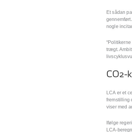
Et sådan par
gennemført. 
nogle incita
“Politikerne
trægt. Ambit
livscyklusv
CO2-kr
LCA er et ce
fremstilling
viser med a
Ifølge reger
LCA-beregni