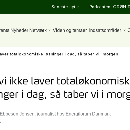
Seneste nyt
Podcasten: GRØN 
ents
Nyheder
Netværk
Viden og temaer
Indsatsområder
O
aver totaløkonomiske løsninger i dag, så taber vi i morgen
vi ikke laver totaløkonomis
nger i dag, så taber vi i mor
 Ebbesen Jensen, journalist hos Energiforum Danmark
1