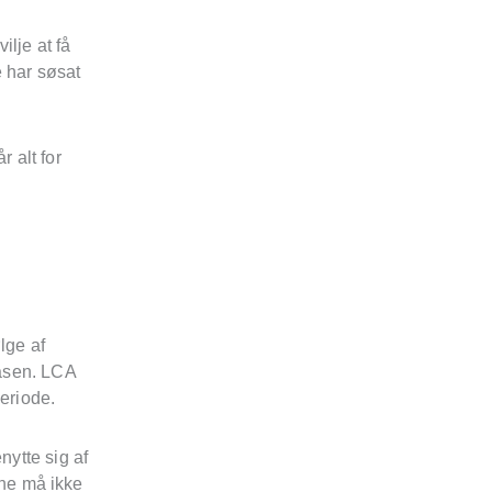
ilje at få
e har søsat
r alt for
lge af
fasen. LCA
eriode.
nytte sig af
ne må ikke