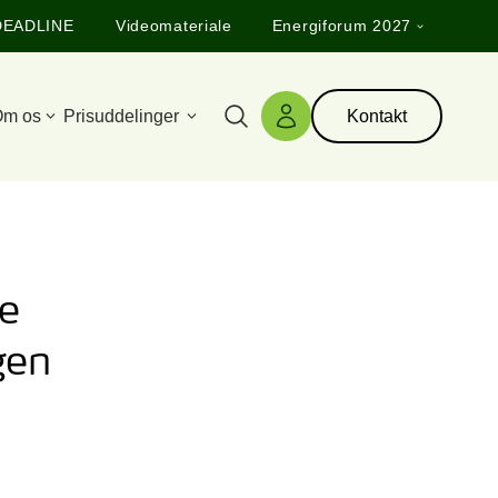
DEADLINE
Videomateriale
Energiforum 2027
m os
Prisuddelinger
Kontakt
Søg
Log ind
ke
gen