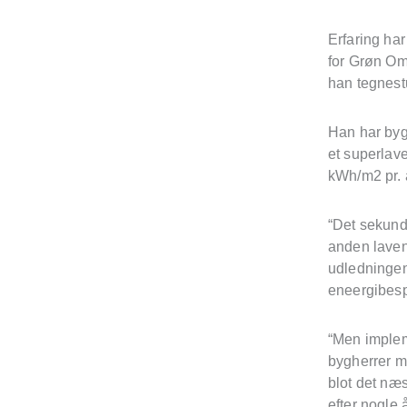
Erfaring har
for Grøn Oms
han tegnest
Han har byg
et superlav
kWh/m2 pr. å
“Det sekund,
anden laven
udledningen
eneergibesp
“Men implem
bygherrer m
blot det næs
efter nogle 