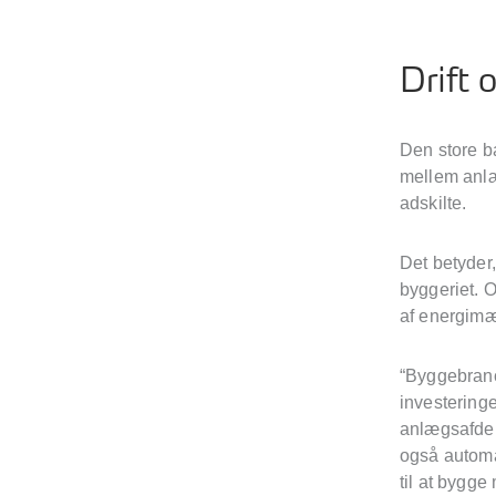
Drift
Den store b
mellem anlæg
adskilte.
Det betyder,
byggeriet. 
af energimæ
“Byggebranc
investeringe
anlægsafdeli
også automat
til at bygge