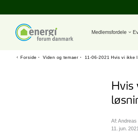
Medlemsfordele
Ev
Forside
·
Viden og temaer
·
11-06-2021 Hvis vi ikke l
Hvis 
løsni
Af: Andreas
11. jun. 202