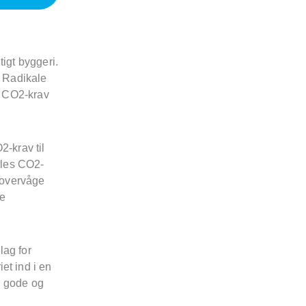
tigt byggeri.
 Radikale
af CO2-krav
2-krav til
illes CO2-
l overvåge
ge
lag for
et ind i en
, gode og