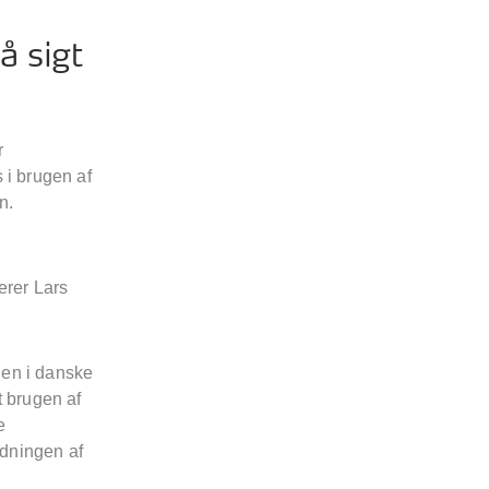
å sigt
r
 i brugen af
n.
erer Lars
mien i danske
t brugen af
e
edningen af