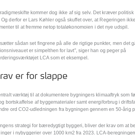
adigmeskifte kommer dog ikke af sig selv. Det kræver politisk v
Og derfor er Lars Køhler også skuffet over, at Regeringen ikk
menter til at fremme netop totaløkonomoien i det nye udspil.
 sætter sådan set fingrene på alle de rigtige punkter, men det gå
ionsniveauet er simpelthen for lavt”, siger han og peger på
urderingsværktøjet LCA som et eksempel.
av er for slappe
ntralt værktøj til at dokumentere bygningers klimaaftryk som fø
 og bortskaffelse af byggematerialer samt energiforbrug i drifts
ndre ord CO2-udledningen fra bygningen gennem en 50-årig p
ingens strategi for bæredygtigt byggeri, bliver der krav om at be
nger i nybyggerier over 1000 km2 fra 2023. LCA-beregninger