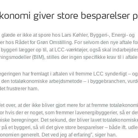
konomi giver store besparelser p
læde er ikke at spore hos Lars Køhler, Byggeri-, Energi- og
er hos Rådet for Grøn Omstilling. For selvom den nye aftale fo
byggeri lægger op til, at LCC-værktøjer, også skal indarbejdes
ningsmodeller (BIM), stilles der ingen specifikke krav til i aftale
Regeringen har fremlagt i aftalen vil fremme LCC synderligt – og
den totaløkonomiske arbejdsmetode – i byggebranchen, vurd
et frustrerer ham.
fet over, at der ikke bliver gjort mere for at fremme totaløkono
or hvis der er noget, som fremmer lavenergibyggerier, så er de
iske beregninger. Det sekund, der bliver lavet totaløkonomisk
på et byggeri, så vil det give store besparelser – både ift. udl
nomien generelt. Det ved jeg af erfaring”, siger han.