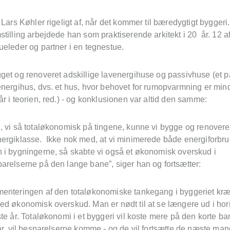
 Lars Køhler rigeligt af, når det kommer til bæredygtigt byggeri
tilling arbejdede han som praktiserende arkitekt i 20 år. 12 a
ueleder og partner i en tegnestue.
get og renoveret adskillige lavenergihuse og passivhuse (et p
energihus, dvs. et hus, hvor behovet for rumopvarmning er min
r i teorien, red.) - og konklusionen var altid den samme:
 vi så totaløkonomisk på tingene, kunne vi bygge og renovere t
ergiklasse. Ikke nok med, at vi minimerede både energiforbr
 i bygningerne, så skabte vi også et økonomisk overskud i
arelserne på den lange bane”, siger han og fortsætter:
enteringen af den totaløkonomiske tankegang i byggeriet kr
ed økonomisk overskud. Man er nødt til at se længere ud i hor
te år. Totaløkonomi i et byggeri vil koste mere på den korte b
år, vil besparelserne komme - og de vil fortsætte de næste man