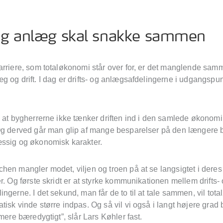
 og anlæg skal snakke sammen
arriere, som totaløkonomi står over for, er det manglende sam
 og drift. I dag er drifts- og anlægsafdelingerne i udgangspun
 at bygherrerne ikke tænker driften ind i den samlede økonomi 
Og derved går man glip af mange besparelser på den længere
ssig og økonomisk karakter.
hen mangler modet, viljen og troen på at se langsigtet i deres
r. Og første skridt er at styrke kommunikationen mellem drifts-
ngerne. I det sekund, man får de to til at tale sammen, vil to
isk vinde større indpas. Og så vil vi også i langt højere grad b
 mere bæredygtigt”, slår Lars Køhler fast.