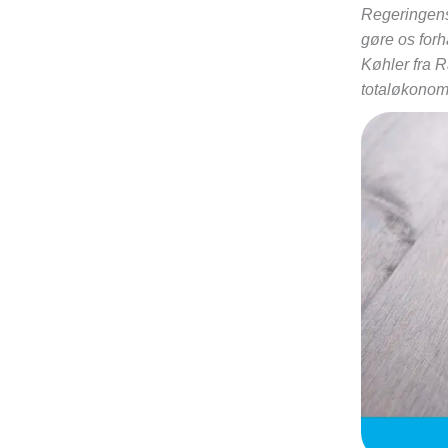
Regeringens 
gøre os for
Køhler fra R
totaløkonomi