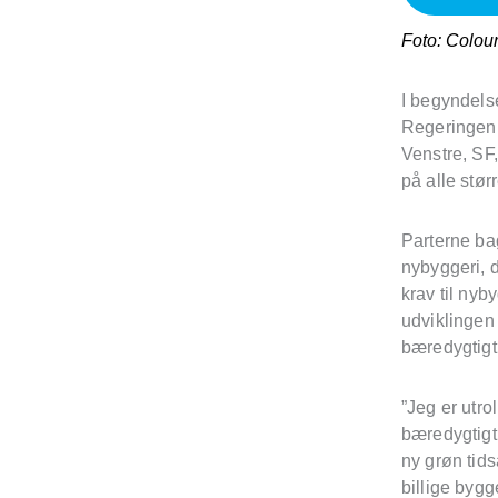
Foto: Colou
I begyndelse
Regeringen 
Venstre, SF,
på alle stør
Parterne bag
nybyggeri, d
krav til nyb
udviklingen 
bæredygtigt
”Jeg er utro
bæredygtigt 
ny grøn tid
billige bygg