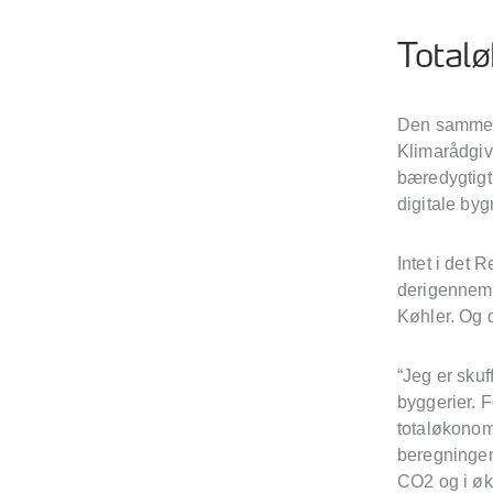
Totalø
Den samme g
Klimarådgiv
bæredygtigt 
digitale byg
Intet i det 
derigennem 
Køhler. Og d
“Jeg er skuf
byggerier. F
totaløkonom
beregninger 
CO2 og i øko