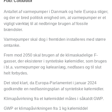
Foto: Colourbox
Antallet af varmepumper i Danmark og hele Europa stiger,
og der er bred politisk enighed om, at varmepumper er et
vigtigt væ
rkt
øj til at nedbringe brugen af fossile
brændsler.
Varmepumper skal dog i fremtiden installeres med større
omtanke.
Frem mod 2050 skal brugen af de klimaskadelige F-
gasser, der eksisterer i syntetiske kølemidler, som bruges
i bl.a. varmepumper og køleanlæg, nedfases og til slut
helt forbydes.
Det stod klart, da Europa-Parlamentet i januar 2024
godkendte en nedfasningsplan af syntetiske kølemidler.
Klimap
åvirkning fra et kø
lemiddel m
åles i såkaldt GWP.
GWP er klimapåvirkningen fra 1 kg kølemiddel