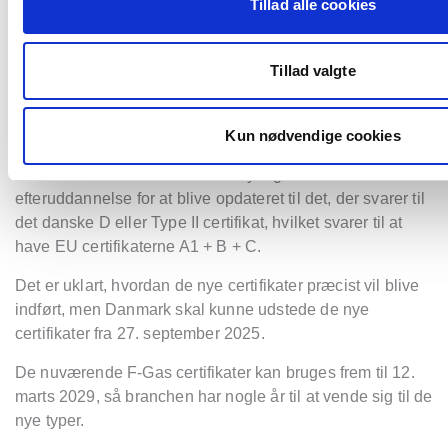
Danmark har også Type I og Type II certifikater, som
Tillad alle cookies
skulle afløse A, B, C og D certifikaterne.
Det vil kræve efteruddannelse i kulbrinter for at opdatere
Tillad valgte
et Dansk A eller B certifikat til et A1 eller A2 certifikat. Det
danske Type I certifikat svarer til EU certifikaterne A1 + B.
Kun nødvendige cookies
Det danske C certifikat vil sandsynligvis kræve
efteruddannelse for at blive opdateret til det, der svarer til
det danske D eller Type II certifikat, hvilket svarer til at
have EU certifikaterne A1 + B + C.
Det er uklart, hvordan de nye certifikater præcist vil blive
indført, men Danmark skal kunne udstede de nye
certifikater fra 27. september 2025.
De nuværende F-Gas certifikater kan bruges frem til 12.
marts 2029, så branchen har nogle år til at vende sig til de
nye typer.