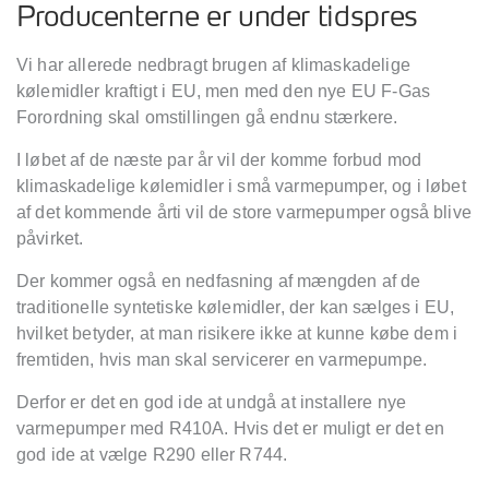
Producenterne er under tidspres
Vi har allerede nedbragt brugen af klimaskadelige
kølemidler kraftigt i EU, men med den nye EU F-Gas
Forordning skal omstillingen gå endnu stærkere.
I løbet af de næ
ste par
år vil der komme forbud mod
klimaskadelige kølemidler i små varmepumper, og i løbet
af det kommende årti vil de store varmepumper også blive
påvirket.
Der kommer også en nedfasning af mængden af de
traditionelle syntetiske kølemidler, der kan sælges i EU,
hvilket betyder, at man risikere ikke at kunne købe dem i
fremtiden, hvis man skal servicerer en varmepumpe.
Derfor er det en god ide at undgå at installere nye
varmepumper med R410A. Hvis det er muligt er det en
god ide at vælge R290 eller R744.