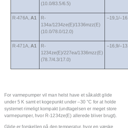
(10.0/83.5/6.5)
R-476A,
A1
R-
–19,1/–16
134a/1234ze(E)/1336mzz(E)
(10.0/78.0/12.0)
R-471A,
A1
R-
–16,9/–13
1234ze(E)/227ea/1336mzz(E)
(78.7/4.3/17.0)
For varmepumper vil man helst have et såkaldt glide
under 5 K samt et kogepunkt under –30
°
C for at holde
systemet rimeligt kompakt (undtagelsen er meget store
varmepumper, hvor R-1234ze(E) allerede bliver brugt).
Glide er forskellen på den temperatur, hvor en væske