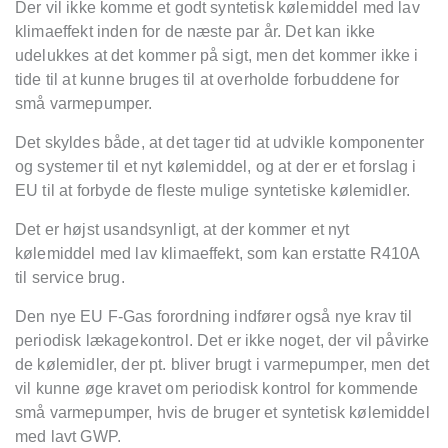
Der vil ikke komme et godt syntetisk kølemiddel med lav
klimaeffekt inden for de næ
ste par
år. Det kan ikke
udelukkes at det kommer på sigt, men det kommer ikke i
tide til at kunne bruges til at overholde forbuddene for
små varmepumper.
Det skyldes både, at det tager tid at udvikle komponenter
og systemer til et nyt kølemiddel, og at der er et forslag i
EU til at forbyde de fleste mulige syntetiske kølemidler.
Det er højst usandsynligt, at der kommer et nyt
kølemiddel med lav klimaeffekt, som kan erstatte R410A
til service brug.
Den nye EU F-Gas forordning indfører også nye krav til
periodisk lækagekontrol. Det er ikke noget, der vil påvirke
de kølemidler, der pt. bliver brugt i varmepumper, men det
vil kunne øge kravet om periodisk kontrol for kommende
små varmepumper, hvis de bruger et syntetisk kølemiddel
med lavt GWP.