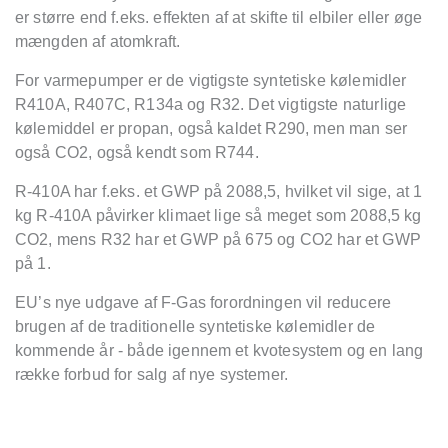
er større end f.eks. effekten af at skifte til elbiler eller øge
mængden af atomkraft.
For varmepumper er de vigtigste syntetiske kølemidler
R410A, R407C, R134a og R32. Det vigtigste naturlige
kølemiddel er propan, også kaldet R290, men man ser
også CO2, også kendt som R744.
R-410A har f.eks. et GWP på 2088,5, hvilket vil sige, at 1
kg R-410A påvirker klimaet lige så meget som 2088,5 kg
CO2, mens R32 har et GWP på 675 og CO2 har et GWP
på 1.
EU
’
s nye udgave af F-Gas forordningen vil reducere
brugen af de traditionelle syntetiske kølemidler de
kommende år - både igennem et kvotesystem og en lang
række forbud for salg af nye systemer.