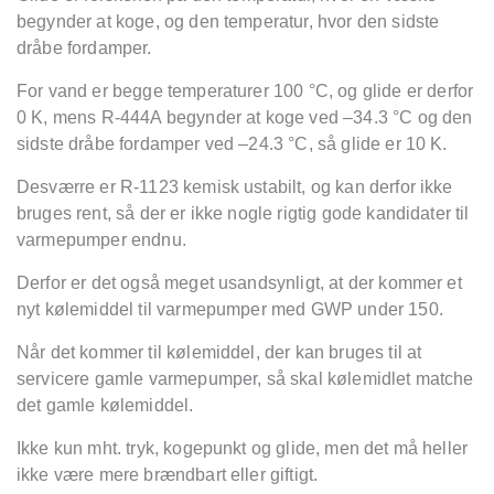
begynder at koge, og den temperatur, hvor den sidste
dråbe fordamper.
For vand er begge temperaturer 100
°
C, og glide er derfor
0 K, mens R-444A begynder at koge ved –34.3
°
C og den
sidste dråbe fordamper ved –24.3
°
C, s
å glide er 10 K.
Desværre er R-1123 kemisk ustabilt, og kan derfor ikke
bruges rent, så der er ikke nogle rigtig gode kandidater til
varmepumper endnu.
Derfor er det også meget usandsynligt, at der kommer et
nyt kølemiddel til varmepumper med GWP under 150.
Når det kommer til kølemiddel, der kan bruges til at
servicere gamle varmepumper, så skal kølemidlet matche
det gamle kø
lemiddel.
Ikke kun mht. tryk, kogepunkt og glide, men det må heller
ikke være mere brændbart eller giftigt.