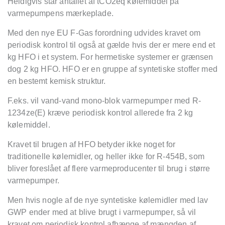
Heldigvis står antallet af tCO2eq kølemiddel på
varmepumpens mærkeplade.
Med den nye EU F-Gas forordning udvides kravet om
periodisk kontrol til også
at g
ælde hvis der er mere end et
kg HFO i et system. For hermetiske systemer er grænsen
dog 2 kg HFO. HFO er en gruppe af syntetiske stoffer med
en bestemt kemisk struktur.
F.eks. vil vand-vand mono-blok varmepumper med R-
1234ze(E) kræve periodisk kontrol allerede fra 2 kg
kø
lemiddel.
Kravet til brugen af HFO betyder ikke noget for
traditionelle kølemidler, og heller ikke for R-454B, som
bliver foreslået af flere varmeproducenter til brug i større
varmepumper.
Men hvis nogle af de nye syntetiske kølemidler med lav
GWP ender med at blive brugt i varmepumper, så vil
kravet om periodisk kontrol afhænge af mængden af