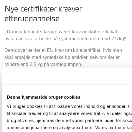
Nye certifikater kræver
efteruddannelse
I Danmark har der længe været krav om kølecertifikat,
hvis man skal arbejde på systemer med mere end 2,5 kg*
Derudover er der et EU krav om kølecertifikat, hvis man
skal arbejde med syntetiske kølemidler, selv om der er
mindre end 2,5 kg på varmepumpen.
Med den nye EU Forordning kommer der ensretning af
certifikatkrav i hele EU.
De nye certifikater bliver:
Denne hjemmeside bruger cookies
Vi bruger cookies til at tilpasse vores indhold og annoncer, til
A1:
gælder for arbejde med syntetiske kølemidler
til sociale medier og til at analysere vores trafik. Vi deler o
(HFC+HFO) og kulbrinter (HC)
brug af vores hjemmeside med vores partnere inden for soci
annonceringspartnere og analysepartnere. Vores partnere k
A2:
gælder for arbejde med op til 3 kg syntetiske