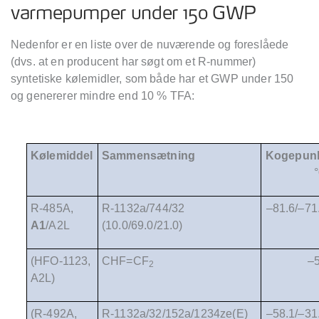
varmepumper under 150 GWP
Nedenfor er en liste over de nuværende og foreslåede
(dvs. at en producent har søgt om et R-nummer)
syntetiske kølemidler, som både har et GWP under 150
og genererer mindre end 10 % TFA:
Kølemiddel
Sammensætning
Kogepun
°
R-485A,
R-1132a/744/32
–81.6/–71
A1
/A2L
(10.0/69.0/21.0)
(HFO-1123,
CHF=CF
–
2
A2L)
(R-492A,
R-1132a/32/152a/1234ze(E)
–58.1/–31