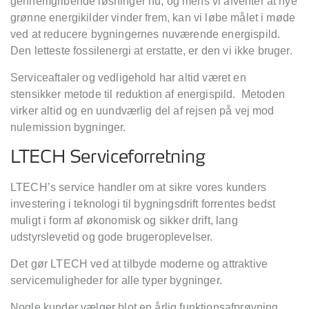
gennemgribende løsninger nu, og mens vi afventer at nye
grønne energikilder vinder frem, kan vi løbe målet i møde
ved at reducere bygningernes nuværende energispild.
Den letteste fossilenergi at erstatte, er den vi ikke bruger.
Serviceaftaler og vedligehold har altid været en
stensikker metode til reduktion af energispild.
Metoden
virker altid og en uundværlig del af rejsen på vej mod
nulemission bygninger.
LTECH Serviceforretning
LTECH’s service handler om at sikre vores kunders
investering i teknologi til bygningsdrift forrentes bedst
muligt i form af økonomisk og sikker drift, lang
udstyrslevetid og gode brugeroplevelser.
Det gør LTECH ved at tilbyde moderne og attraktive
servicemuligheder for alle typer bygninger.
Nogle kunder vælger blot en årlig funktionsafprøvning