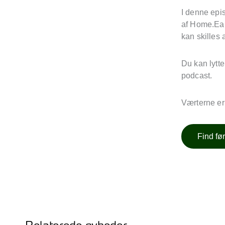
I denne epis
af Home.Eart
kan skilles
Du kan lytte
podcast.
Værterne er
Find fø