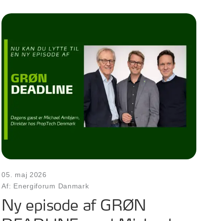
05. maj 2026
Af: Energiforum Danmark
Ny episode af GRØN