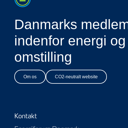
Danmarks medlems
indenfor energi og
omstilling
Om os
CO2-neutralt website
Kontakt