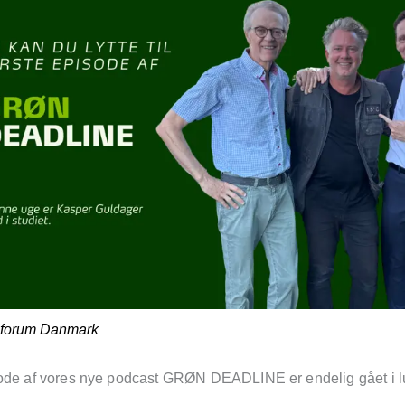
iforum Danmark
ode af vores nye podcast GRØN DEADLINE er endelig gået i lu