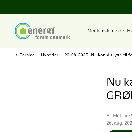
Medlemsfordele
Ev
Forside
·
Nyheder
·
26-08-2025: Nu kan du lytte til
Nu ka
GRØ
Af: Melanie
26. aug. 20