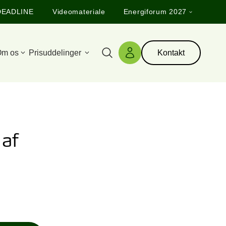
DEADLINE
Videomateriale
Energiforum 2027
m os
Prisuddelinger
Kontakt
Søg
Log ind
 af