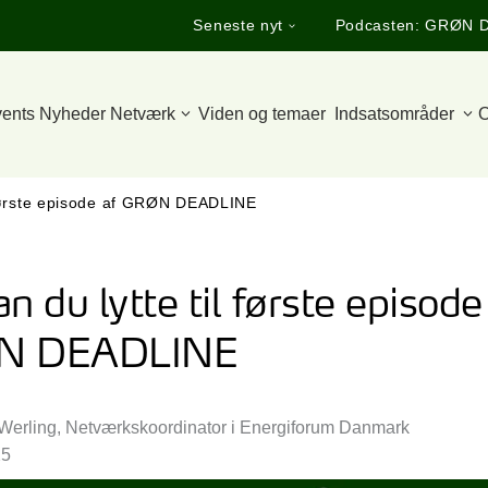
Seneste nyt
Podcasten: GRØN 
ents
Nyheder
Netværk
Viden og temaer
Indsatsområder
O
 første episode af GRØN DEADLINE
n du lytte til første episode
N DEADLINE
 Werling, Netværkskoordinator i Energiforum Danmark
25