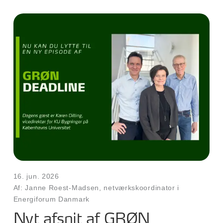
16. jun. 2026
Af: Janne Roest-Madsen, netværkskoordinator i
Energiforum Danmark
Nyt afsnit af GRØN