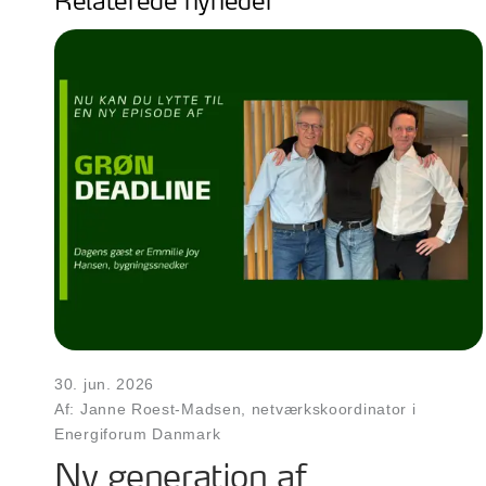
Relaterede nyheder
30. jun. 2026
Af: Janne Roest-Madsen, netværkskoordinator i
Energiforum Danmark
Ny generation af