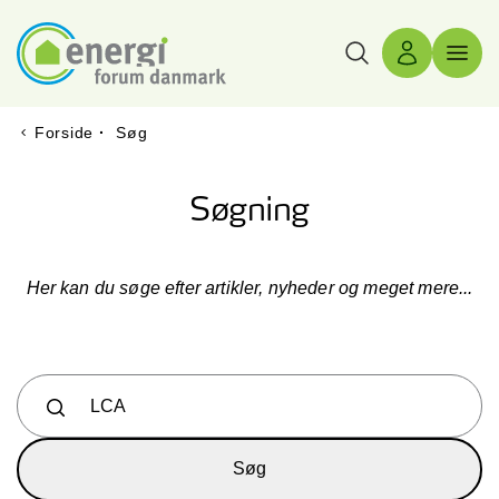
Søg
Log ind
Menu 
Forside
·
Søg
Søgning
Her kan du søge efter artikler, nyheder og meget mere...
Skriv hvad du søger her...
Søg