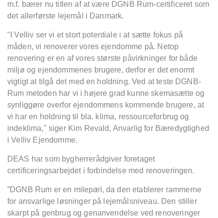
m.f. bærer nu titlen af at være DGNB Rum-certificeret som
det allerførste lejemål i Danmark.
"I Velliv ser vi et stort potentiale i at sætte fokus på
måden, vi renoverer vores ejendomme på. Netop
renovering er en af vores stø
rste p
åvirkninger for bå
de
milj
ø og ejendommenes brugere, derfor er det enormt
vigtigt at tilgå det med en holdning. Ved at teste DGNB-
Rum metoden har vi i højere grad kunne skemasætte og
synliggøre overfor ejendommens kommende brugere, at
vi har en holdning til bla. klima, ressourceforbrug og
indeklima," siger Kim Revald, Anvarlig for Bæredygtighed
i Velliv Ejendomme.
DEAS har som bygherrerådgiver foretaget
certificeringsarbejdet i forbindelse med renoveringen.
”DGNB Rum er en milepæl, da den etablerer rammerne
for ansvarlige løsninger på lejemålsniveau. Den stiller
skarpt på genbrug og genanvendelse ved renoveringer