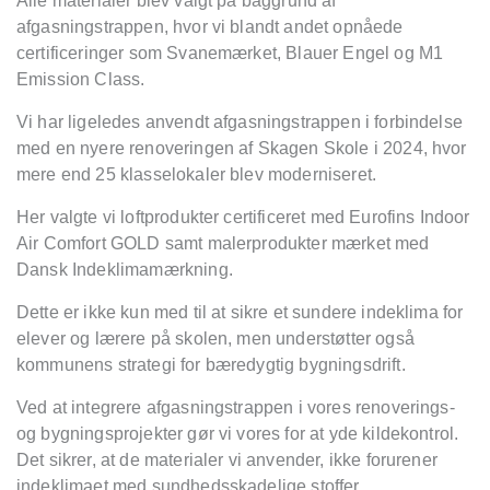
Alle materialer blev valgt på baggrund af
afgasningstrappen, hvor vi blandt andet opnåede
certificeringer som Svanemærket, Blauer Engel og M1
Emission Class.
Vi har ligeledes anvendt afgasningstrappen i forbindelse
med en nyere renoveringen af Skagen Skole i 2024, hvor
mere end 25 klasselokaler blev moderniseret.
Her valgte vi loftprodukter certificeret med Eurofins Indoor
Air Comfort GOLD samt malerprodukter mærket med
Dansk Indeklimamærkning.
Dette er ikke kun med til at sikre et sundere indeklima for
elever og lærere på skolen, men understøtter også
kommunens strategi for bæredygtig bygningsdrift.
Ved at integrere afgasningstrappen i vores renoverings-
og bygningsprojekter gør vi vores for at yde kildekontrol.
Det sikrer, at de materialer vi anvender, ikke forurener
indeklimaet med sundhedsskadelige stoffer.