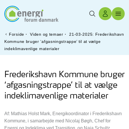
Søg
Log ind
Menu 
Forside
·
Viden og temaer
·
21-03-2025: Frederikshavn
Kommune bruger ‘afgasningstrappe’ til at vælge
indeklimavenlige materialer
Frederikshavn Kommune bruger
‘afgasningstrappe’ til at vælge
indeklimavenlige materialer
Af: Mathias Holst Mark, Energikoordinator i Frederikshavn
Kommune, i samarbejde med Nicolaj Bøgh, Chef for
Energi og Indeklima ved Transition, og Naja Schultz