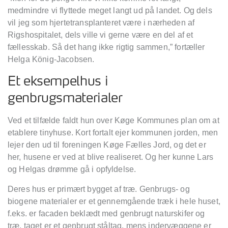
medmindre vi flyttede meget langt ud på landet. Og dels
vil jeg som hjertetransplanteret være i nærheden af
Rigshospitalet, dels ville vi gerne være en del af et
fællesskab. Så det hang ikke rigtig sammen,” fortæller
Helga König-Jacobsen.
Et eksempelhus i
genbrugsmaterialer
Ved et tilfælde faldt hun over Køge Kommunes plan om at
etablere tinyhuse. Kort fortalt ejer kommunen jorden, men
lejer den ud til foreningen Køge Fælles Jord, og det er
her, husene er ved at blive realiseret. Og her kunne Lars
og Helgas drømme gå i opfyldelse.
Deres hus er primært bygget af træ. Genbrugs- og
biogene materialer er et gennemgående træk i hele huset,
f.eks. er facaden beklædt med genbrugt naturskifer og
træ, taget er et genbrugt ståltag, mens indervæggene er