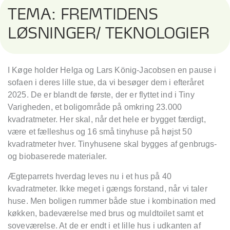
TEMA: FREMTIDENS
LØSNINGER/ TEKNOLOGIER
I Køge holder Helga og Lars König-Jacobsen en pause i
sofaen i deres lille stue, da vi besøger dem i efteråret
2025. De er blandt de første, der er flyttet ind i Tiny
Varigheden, et boligområde på omkring 23.000
kvadratmeter. Her skal, når det hele er bygget færdigt,
være et fælleshus og 16 små tinyhuse på højst 50
kvadratmeter hver. Tinyhusene skal bygges af genbrugs-
og biobaserede materialer.
Ægteparrets hverdag leves nu i et hus på 40
kvadratmeter. Ikke meget i gængs forstand, når vi taler
huse. Men boligen rummer både stue i kombination med
køkken, badeværelse med brus og muldtoilet samt et
soveværelse. At de er endt i et lille hus i udkanten af