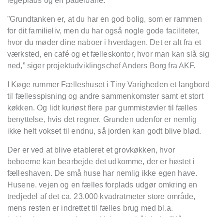
legeplads og en padelbane.
”Grundtanken er, at du har en god bolig, som er rammen
for dit familieliv, men du har også nogle gode faciliteter,
hvor du møder dine naboer i hverdagen. Det er alt fra et
værksted, en café og et fælleskontor, hvor man kan slå sig
ned,” siger projektudviklingschef Anders Borg fra AKF.
I Køge rummer Fælleshuset i Tiny Varigheden et langbord
til fællesspisning og andre sammenkomster samt et stort
køkken. Og lidt kuriøst flere par gummistøvler til fælles
benyttelse, hvis det regner. Grunden udenfor er nemlig
ikke helt vokset til endnu, så jorden kan godt blive blød.
Der er ved at blive etableret et grovkøkken, hvor
beboerne kan bearbejde det udkomme, der er høstet i
fælleshaven. De små huse har nemlig ikke egen have.
Husene, vejen og en fælles forplads udgør omkring en
tredjedel af det ca. 23.000 kvadratmeter store område,
mens resten er indrettet til fælles brug med bl.a.