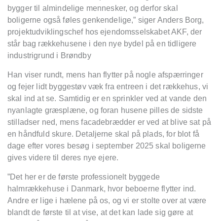
bygger til almindelige mennesker, og derfor skal
boligerne også føles genkendelige,” siger Anders Borg,
projektudviklingschef hos ejendomsselskabet AKF, der
står bag rækkehusene i den nye bydel på en tidligere
industrigrund i Brøndby
Han viser rundt, mens han flytter på nogle afspærringer
og fejer lidt byggestøv væk fra entreen i det rækkehus, vi
skal ind at se. Samtidig er en sprinkler ved at vande den
nyanlagte græsplæne, og foran husene pilles de sidste
stilladser ned, mens facadebrædder er ved at blive sat på
en håndfuld skure. Detaljerne skal på plads, for blot få
dage efter vores besøg i september 2025 skal boligerne
gives videre til deres nye ejere.
”Det her er de første professionelt byggede
halmrækkehuse i Danmark, hvor beboerne flytter ind.
Andre er lige i hælene på os, og vi er stolte over at være
blandt de første til at vise, at det kan lade sig gøre at