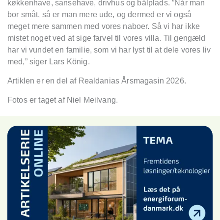
køkkenhave, sansehave, drivhus og bålplads. ”Når man
bor småt, så er man mere ude, og dermed er vi også
meget mere sammen med vores naboer. Så vi har ikke
mistet noget ved at sige farvel til vores villa. Til gengæld
har vi vundet en familie, som vi har lyst til at dele vores liv
med,” siger Lars König.
Artiklen er en del af Realdanias Årsmagasin 2026.
Fotos er taget af Niel Meilvang.