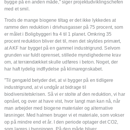
bygge på en anden måde,” siger projektudviklingschefen
med et smil.
Trods de mange biogene tiltag er det ikke lykkedes at
ramme den reduktion i drivhusgasser på 75 procent, som
er målet i Boligbyggeri fra 4 til 1 planet. Omkring 35
procent reduktion bliver det til, men det skyldes primært,
at AKF har bygget på en gammel industrigrund. Selvom
grunden var fuldt oprenset, stillede myndighederne krav
om, at terrændækket skulle udføres i beton. Noget, der
har haft tydelig indflydelse på klimaregnskabet.
”Til gengæld betyder det, at vi bygger på en tidligere
industrigrund, at vi undgår at bidrage til
biodiversitetskrisen. Så vi er stolte af den reduktion, vi har
opnået, og over at have vist, hvor langt man kan nå, når
man arbejder med biogene materialer og alternative
løsninger. Med halmen bruger vi et materiale, som vokser
op på mindre end et år. I den periode optager det CO2,
som lagres i bygningen. På den måde bliver