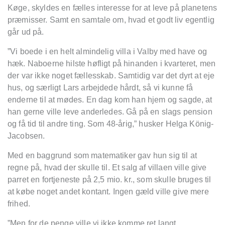
Køge, skyldes en fælles interesse for at leve på planetens
præmisser. Samt en samtale om, hvad et godt liv egentlig
går ud på.
”Vi boede i en helt almindelig villa i Valby med have og
hæk. Naboerne hilste høfligt på hinanden i kvarteret, men
der var ikke noget fællesskab. Samtidig var det dyrt at eje
hus, og særligt Lars arbejdede hårdt, så vi kunne få
enderne til at mødes. En dag kom han hjem og sagde, at
han gerne ville leve anderledes. Gå på en slags pension
og få tid til andre ting. Som 48-årig,” husker Helga König-
Jacobsen.
Med en baggrund som matematiker gav hun sig til at
regne på, hvad der skulle til. Et salg af villaen ville give
parret en fortjeneste på 2,5 mio. kr., som skulle bruges til
at købe noget andet kontant. Ingen gæld ville give mere
frihed.
”Men for de penge ville vi ikke komme ret langt,