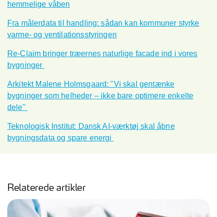
hemmelige våben
Fra målerdata til handling: sådan kan kommuner styrke
varme- og ventilationsstyringen
Re-Claim bringer træernes naturlige facade ind i vores
bygninger
Arkitekt Malene Holmsgaard: "Vi skal gentænke
bygninger som helheder
–
ikke bare optimere enkelte
dele"
Teknologisk Institut: Dansk AI-v
æ
rkt
øj skal
å
bne
bygningsdata og spare energi
Relaterede artikler