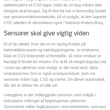
rækkehusene et CO2-lager, indtil de en dag måske ikke
længere skal bruges. Og til den tid har vi formentlig fundet
nye genanvendelsesmetoder, så vi undgår, at den lagrede
CO2 udledes til atmosfæren igen,” forklarer Anders Borg.
Sensorer skal give vigtig viden
Et af de steder, hvor der er en synlig forskel på
halmrækkehusene og nabobygningerne, er vinduerne.
Glas er CO2-krævende at fremstille, så store vinduer er
fravalgt til fordel for mindre. For at få så meget dagslys ind
i stuer og værelser som muligt, er der lavet skrå, dybe
vinduesnicher. Der er også ovenlysvinduer, som via
sensorer måler fugt, CO2 og varme. De åbner automatisk,
når der er behov for at lufte ud.
I væggene er der indbyggede sensorer, som indgår i
indsatsens målinger af bygningernes ydeevne.
Sensorerne måler fugtbalancen i konstruktionen, som kan