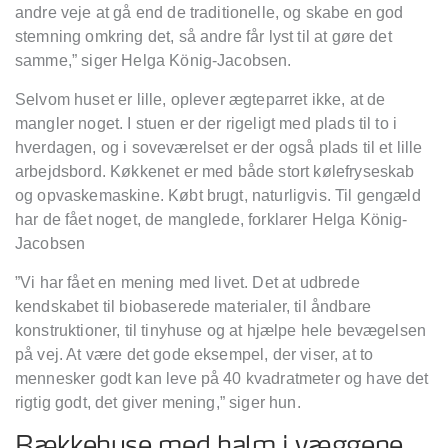
andre veje at gå end de traditionelle, og skabe en god
stemning omkring det, så andre får lyst til at gøre det
samme,” siger Helga König-Jacobsen.
Selvom huset er lille, oplever ægteparret ikke, at de
mangler noget. I stuen er der rigeligt med plads til to i
hverdagen, og i soveværelset er der også plads til et lille
arbejdsbord. Køkkenet er med både stort kølefryseskab
og opvaskemaskine. Købt brugt, naturligvis. Til gengæld
har de fået noget, de manglede, forklarer Helga König-
Jacobsen
”Vi har fået en mening med livet. Det at udbrede
kendskabet til biobaserede materialer, til åndbare
konstruktioner, til tinyhuse og at hjælpe hele bevægelsen
på vej. At være det gode eksempel, der viser, at to
mennesker godt kan leve på 40 kvadratmeter og have det
rigtig godt, det giver mening,” siger hun.
Rækkehuse med halm i væggene