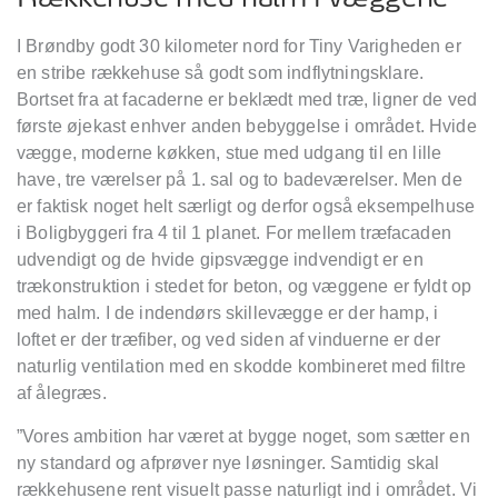
I Brøndby godt 30 kilometer nord for Tiny Varigheden er
en stribe rækkehuse så godt som indflytningsklare.
Bortset fra at facaderne er beklædt med træ, ligner de ved
første øjekast enhver anden bebyggelse i området. Hvide
vægge, moderne køkken, stue med udgang til en lille
have, tre værelser på 1. sal og to badeværelser. Men de
er faktisk noget helt særligt og derfor også eksempelhuse
i Boligbyggeri fra 4 til 1 planet. For mellem træfacaden
udvendigt og de hvide gipsvægge indvendigt er en
trækonstruktion i stedet for beton, og væggene er fyldt op
med halm. I de indendørs skillevægge er der hamp, i
loftet er der træfiber, og ved siden af vinduerne er der
naturlig ventilation med en skodde kombineret med filtre
af ålegræs.
”Vores ambition har været at bygge noget, som sætter en
ny standard og afprøver nye løsninger. Samtidig skal
rækkehusene rent visuelt passe naturligt ind i området. Vi