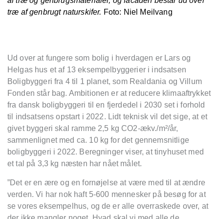
af træ og genbrugsmaterialer, og facaden består ud over
træ af genbrugt naturskifer.
Foto: Niel Meilvang
Ud over at fungere som bolig i hverdagen er Lars og
Helgas hus et af 13 eksempelbyggerier i indsatsen
Boligbyggeri fra 4 til 1 planet, som Realdania og Villum
Fonden står bag. Ambitionen er at reducere klimaaftrykket
fra dansk boligbyggeri til en fjerdedel i 2030 set i forhold
til indsatsens opstart i 2022. Lidt teknisk vil det sige, at et
givet byggeri skal ramme 2,5 kg CO2-ækv./m²/år,
sammenlignet med ca. 10 kg for det gennemsnitlige
boligbyggeri i 2022. Beregninger viser, at tinyhuset med
et tal på 3,3 kg næsten har nået målet.
”Det er en ære og en fornøjelse at være med til at ændre
verden. Vi har nok haft 5-600 mennesker på besøg for at
se vores eksempelhus, og de er alle overraskede over, at
der ikke mangler noget. Hvad skal vi med alle de