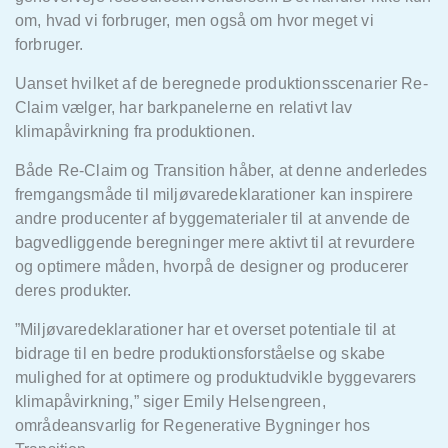
om,
hvad vi forbruger
, men også
om
hvor meget vi
forbruger
.
Uanset hvilket af de beregnede produktionsscenarier Re-
Claim
v
ælger, har barkpanelerne en relativt lav
klimapåvirkning fra produktionen.
Både Re-Claim
og Transition h
åber, at denne anderledes
fremgangsmåde til miljøvaredeklarationer kan inspirere
andre producenter af byggematerialer til at anvende de
bagvedliggende beregninger mere aktivt til at revurdere
og optimere måden, hvorpå
de designer og producerer
deres produkter.
”Miljøvaredeklarationer har et overset potentiale til at
bidrage til en bedre produktionsforståelse og skabe
mulighed for at optimere og produktudvikle byggevarers
klimapåvirkning,”
siger Emily
Helsengreen,
områdeansvarlig for Regenerative Bygninger hos