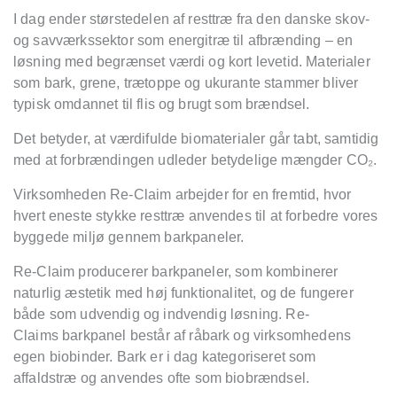
I dag ender størstedelen af resttræ
fra den danske skov-
og savværkssektor som energitræ
til afbrænding
–
en
løsning med begrænset værdi og kort levetid. Materialer
som bark, grene, trætoppe og ukurante stammer bliver
typisk omdannet til flis og brugt som brændsel.
Det betyder, at værdifulde biomaterialer går tabt, samtidig
med at forbrændingen udleder betydelige mængder CO
₂
.
Virksomheden Re-Claim
arbejder for en fremtid, hvor
hvert eneste stykke resttr
æ
anvendes til at forbedre vores
byggede miljø
gennem barkpaneler.
Re-Claim
producerer barkpaneler, som kombinerer
naturlig
æstetik med høj funktionalitet, og de fungerer
både som udvendig og indvendig løsning. Re-
Claims
barkpanel best
år af
råbark
og virksomhedens
egen biobinder. Bark er i dag kategoriseret som
affaldstr
æ
og anvendes ofte som biobrændsel.