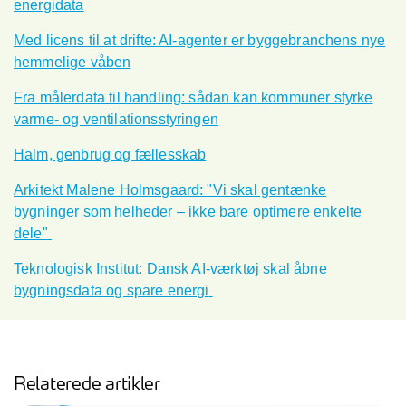
energidata
Med licens til at drifte: AI-agenter er byggebranchens nye
hemmelige våben
Fra målerdata til handling: sådan kan kommuner styrke
varme- og ventilationsstyringen
Halm, genbrug og fællesskab
Arkitekt Malene Holmsgaard: "Vi skal gentænke
bygninger som helheder
–
ikke bare optimere enkelte
dele"
Teknologisk Institut: Dansk AI-v
æ
rkt
øj skal
å
bne
bygningsdata og spare energi
Relaterede artikler