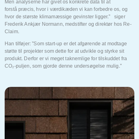
Men analyserne har givet os konkrete data til at
forstå
præcis, hvor i værdikæden vi kan forbedre os, og
hvor de største klimamæssige gevinster ligger.”
siger
Frederik Ankjær Normann, medstifter og direktør hos Re-
Claim.
Han tilføjer:
”Som
start-up
er det afg
ørende at modtage
støtte til projekter som dette for at udvikle og styrke sit
produkt. Derfor er vi meget taknemlige for tilskuddet fra
CO
₂
-puljen, som gjorde denne undersøgelse mulig.”