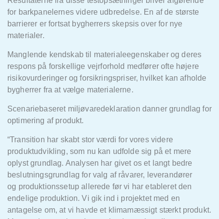
Resultaterne fra disse testopsætninger bliver afgørende
for barkpanelernes videre udbredelse. En af de største
barrierer er fortsat bygherrers skepsis over for nye
materialer.
Manglende kendskab til materialeegenskaber og deres
respons på
forskellige vejrforhold medfører ofte højere
risikovurderinger og forsikringspriser, hvilket kan afholde
bygherrer fra at vælge materialerne.
Scenariebaseret miljøvaredeklaration danner grundlag for
optimering af produkt.
“Transition har skabt stor værdi for vores videre
produktudvikling, som nu kan udfolde sig på
et mere
oplyst grundlag. Analysen har givet os et langt bedre
beslutningsgrundlag for valg af råvarer, leverandører
og
produktionssetup
allerede f
ør vi har etableret den
endelige produktion. Vi gik ind i projektet med en
antagelse om, at vi havde et klimamæssigt stærkt produkt.