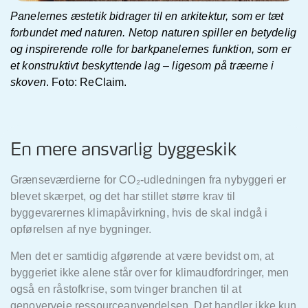
Panelernes æstetik bidrager til en arkitektur, som er tæt
forbundet med naturen. Netop naturen spiller en betydelig
og inspirerende rolle for barkpanelernes funktion, som er
et konstruktivt beskyttende lag – ligesom på træerne i
skoven
. Foto:
ReClaim.
En mere ansvarlig byggeskik
Grænseværdierne for CO
₂
-udledningen fra nybyggeri er
blevet skærpet, og det har stillet større krav til
byggevarernes klimapåvirkning, hvis de skal indgå
i
opførelsen af nye bygninger.
Men det er samtidig afgørende at være bevidst om, at
byggeriet ikke alene står over for klimaudfordringer, men
også
en råstofkrise, som tvinger branchen til at
genoverveje ressourceanvendelsen. Det handler ikke kun