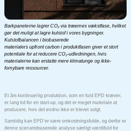
Barkpanelerne lagrer CO
₂
via træernes vækstfase, hvilket
gør det muligt at lagre kulstof i vores bygninger.
Kulstofbalancen i biobaserede
materialers upfront carbon i produktfasen giver et stort
potentiale for at reducere CO
₂
-udledningen, hvis
materialerne kan erstatte mere klimatunge og ikke-
fornybare ressourcer.
Et
års kontinuerlig produktion, som en fuld EPD kræver,
er lang tid for en
start-up, og det er meget materiale at
producere, hvis det endnu ikke er blevet solgt.
Samtidig kan
EPD’er
v
ære omkostningsfulde, og derfor er
denne scenariebaserede analyse særligt værdifuld for