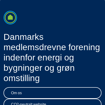
Danmarks
medlemsdrevne forening
indenfor energi og
bygninger og grøn
omstilling
Om os
CO2-neutralt website