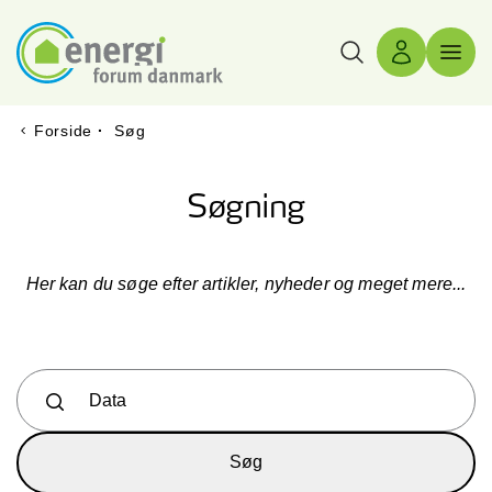
Søg
Log ind
Menu 
Forside
·
Søg
Søgning
Her kan du søge efter artikler, nyheder og meget mere...
Skriv hvad du søger her...
Søg